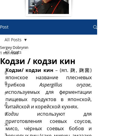
Post
All Posts
Sergey Dobrynin
All Posts
1 min read
Кодзи / кодзи кин
А
Кодзи/ кодзи кин
 – (яп. 麹, 麹菌) 
Б
японское название плесневых 
В
грибков 
Aspergillus oryzae
, 
используемых для ферментации 
Г
пищевых продуктов в японской, 
Д
китайской и корейской кухнях. 
Кодзи
 используют для 
Е
приготовления соевых соусов, 
Ж
мисо, чёрных соевых бобов и 
З
зерновых вин (саке, мирин, амазаке 