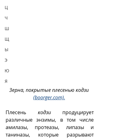
Ц
Ч
Ш
Щ
Ы
Э
Ю
Я
Зерна, покрытые плесенью кодзи 
(boorger.com).
Плесень 
кодзи
 продуцирует 
различные энзимы, в том числе 
амилазы, протеазы, липазы и 
таниназы, которые разрывают 