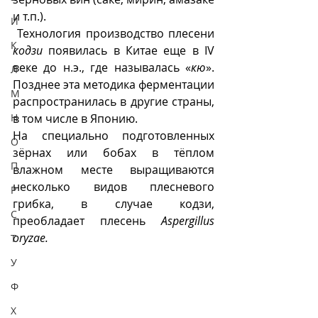
и т.п.).
И
 Технология производство плесени 
К
кодзи
 появилась в Китае еще в IV 
веке до н.э., где называлась «
кю
». 
Л
Позднее эта методика ферментации 
М
распространилась в другие страны, 
Н
в том числе в Японию. 
На специально подготовленных 
О
зёрнах или бобах в тёплом  
П
влажном месте выращиваются 
несколько видов плесневого 
Р
грибка, в случае кодзи, 
С
преобладает плесень 
Aspergillus 
oryzae.
Т
У
Ф
Х