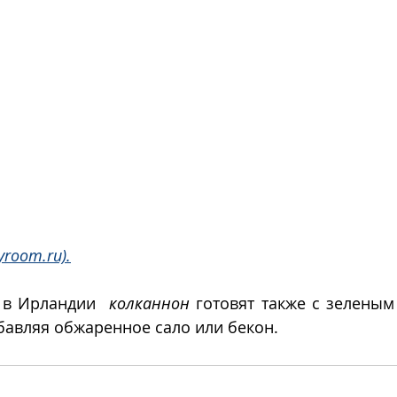
yroom.ru).
 в Ирландии  
колканнон
 готовят также с зеленым
бавляя обжаренное сало или бекон. 