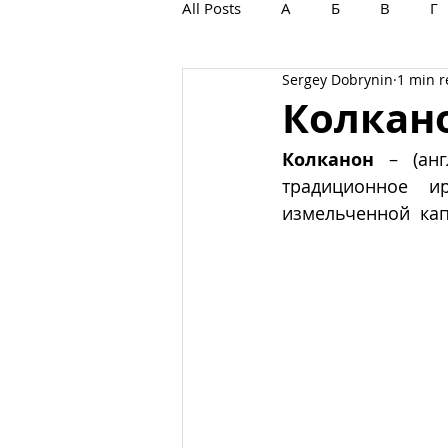
All Posts
А
Б
В
Г
Sergey Dobrynin
1 min 
С
Т
У
Ф
Х
Колкан
Колканон
 – (анг
традиционное и
измельченной  капу