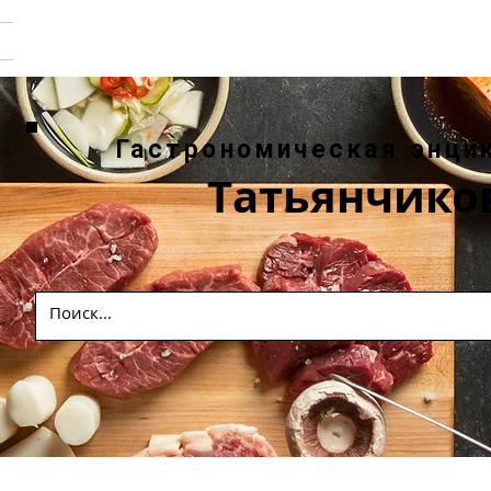
Гастрономическая энци
Татьянчико