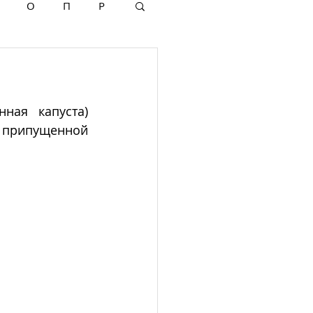
О
П
Р
ная капуста) 
рипущенной 