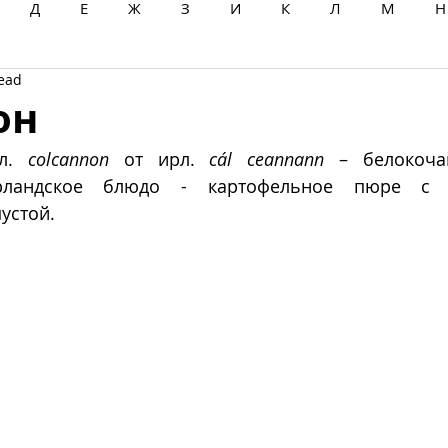
Д
Е
Ж
З
И
К
Л
М
Н
read
Ц
Ч
Ш
Щ
Ы
Э
Ю
Я
он
л. 
colcannon
 от ирл. 
cál ceannann
 – белокочан
рландское блюдо - картофельное пюре с п
стой.   