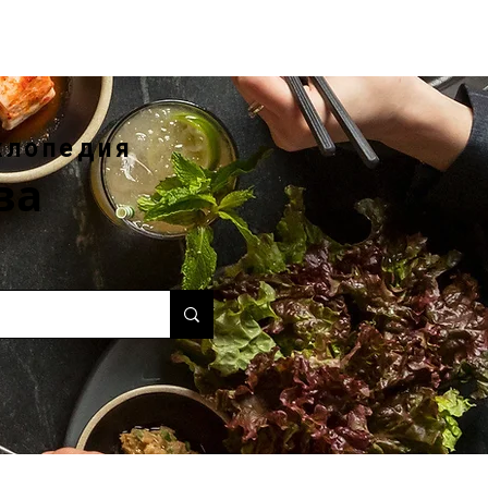
клопедия
ва