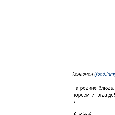
Колканон 
(food.inm
На родине блюда,
пореем, иногда до
К