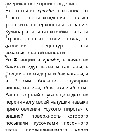
американское происхождение.
Ц
Но сегодня 
крамбл
 сохранил от 
Ч
своего происхождения только 
крошки на поверхности и название.
Ш
Кулинары и домохозяйки каждой 
Щ
страны вносят свой вклад в 
развитие рецептур этой  
Ы
незамысловатой выпечки.
Э
Во Франции в 
крамбл
, в качестве 
начинки идут тыква и каштаны, в 
Ю
Греции – помидоры и баклажаны, а 
Я
в России больше популярны 
вишня, малина, облепиха и яблоки.
Ваш покорный слуга еще в детстве 
перенимал у своей матушки навыки 
приготовления «сухого пирога» с 
вишней, поверхность которого 
посыпали кусочками песочного 
теста, продавливаемого через 