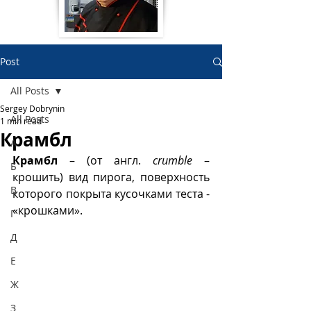
Post
All Posts
Sergey Dobrynin
All Posts
1 min read
Крамбл
А
Крамбл
 – (от англ. 
crumble
 – 
Б
крошить) вид пирога, поверхность 
В
которого покрыта кусочками теста - 
«крошками». 
Г
Д
Е
Ж
З