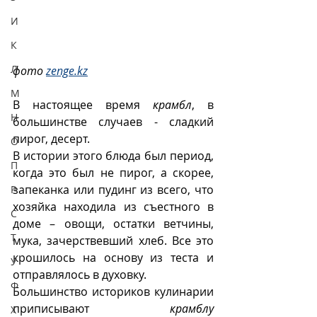
И
К
Л
фото 
zenge.kz
М
В настоящее время 
крамбл
, в 
Н
большинстве случаев - сладкий 
пирог, десерт.
О
В истории этого блюда был период, 
П
когда это был не пирог, а скорее, 
запеканка или пудинг из всего, что 
Р
хозяйка находила из съестного в 
С
доме – овощи, остатки ветчины, 
Т
мука, зачерствевший хлеб. Все это 
крошилось на основу из теста и 
У
отправлялось в духовку. 
Ф
Большинство историков кулинарии 
приписывают 
крамблу
Х