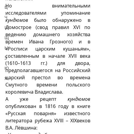
Но внимательными 
Ц
исследователями упоминание 
Ч
кундюмов
 было обнаружено в 
Домострое (свод правил XVI по 
Ш
ведению домашнего хозяйства 
Щ
времен Ивана Грозного) и в 
Ы
«Росписи царским кушаньям», 
составленным в начале XVII века 
Э
(1610–1613 гг.) для двора, 
Ю
предполагавшегося на Российский 
царский престол во времена 
Я
Смутного времени польского 
королевича Владислава. 
А уже рецепт 
кундюмов
опубликован в 1816 году в книге 
«Русская поварня» известного 
литератора рубежа XVIII – XIXвеков 
В.А. Лёвшина: