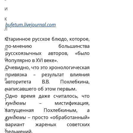
И
К
bufetum.livejournal.com
Л
Старинное русское блюдо, которое, 
М
по-мнению большинства 
Н
русскоязычных авторов, «было 
О
популярно в XVI веке». 
Очевидно, что это хронологическая 
П
привязка – результат влияния 
Р
авторитета В.В. Похлебкина, 
написавшего об этом первым. 
С
Одно время даже считалось, что 
Т
кундюмы
 – мистификация, 
У
запущенная Похлебкиным, а 
кундюмы
 – просто «обработанный» 
Ф
вариант жареных советских 
Х
пельмений. 