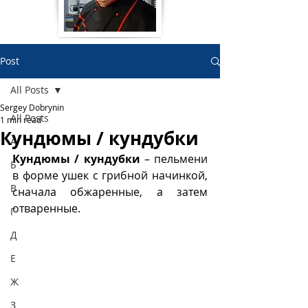
Post
All Posts
Sergey Dobrynin
All Posts
1 min read
Кундюмы / кундубки
А
Кундюмы / кундубки
 – пельмени 
Б
в форме ушек с грибной начинкой, 
В
сначала обжаренные, а затем 
отваренные. 
Г
Д
Е
Ж
З