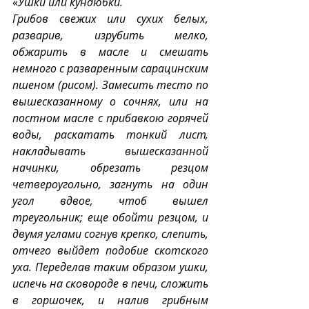
«
Ушки или кундюбки.
Грибов свежих или сухих белых, 
разварив, изрубить мелко, 
обжарить в масле и смешать 
немного с разваренным сарацинским 
пшеном (рисом). Замесить тесто по 
вышесказанному о сочнях, или на 
постном масле с прибавкою горячей 
воды, раскатать тонкий лист, 
накладывать вышесказанной 
начинки, обрезать резцом 
четвероугольно, загнуть на один 
угол вдвое, чтоб вышел 
треугольник; еще обойти резцом, и 
двумя углами согнув крепко, слепить, 
отчего выйдет подобие скотского 
уха. Переделав таким образом ушки, 
испечь на сковороде в печи, сложить 
в горшочек, и налив грибным 