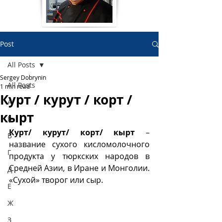
Post
All Posts
Sergey Dobrynin
All Posts
1 min read
Курт / курут / корт /
А
кырт
Б
Курт/ курут/ корт/ кырт
 – 
В
название сухого кисломолочного 
Г
продукта у тюркских народов в 
Средней Азии, в Иране и Монголии. 
Д
«Сухой» творог или сыр. 
Е
Ж
З