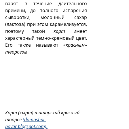
варят в течение длительного 
времени, до полного испарения 
сыворотки, молочный сахар 
(лактоза) при этом карамелизуется, 
поэтому такой 
корт
 имеет 
характерный темно-кремовый цвет. 
Его также называют «
красным
» 
творогом
.
Корт (кырт) татарский красный 
творог 
(domashni-
povar.blogspot.com).