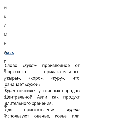
И
К
Л
М
Н
ok.ru
О
П
Слово «
курт
» производное от 
Р
тюркского прилагательного 
«кыры», «коро», «куру», что 
С
означает «сухой».
Т
Курт
 появился у кочевых народов 
Центральной Азии как продукт 
У
длительного хранения. 
Ф
Для приготовления 
курта
Х
используют овечье, козье или 