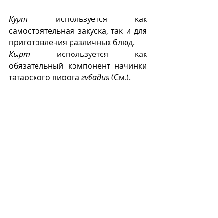
Курт
 используется как 
самостоятельная закуска, так и для 
приготовления различных блюд.
Кырт
 используется как 
обязательный компонент начинки 
татарского пирога 
губадия
 (См.).
Слой кырта в губадье 
(cookpad.com).
К