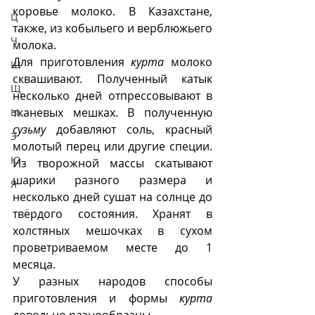
коровье молоко. В Казахстане, 
Ц
также, из кобыльего и верблюжьего 
Ч
молока.  
Для приготовления 
курта
 молоко 
Ш
сквашивают. Полученный катык 
Щ
несколько дней отпрессовывают в 
тканевых мешках. В полученную 
Ы
сузьму
 добавляют соль, красный 
Э
молотый перец или другие специи. 
Ю
Из творожной массы скатывают 
шарики разного размера и 
Я
несколько дней сушат на солнце до 
твёрдого состояния. Хранят в 
холстяных мешочках в сухом 
проветриваемом месте до 1 
месяца.
У разных народов способы 
приготовления и формы 
курта
довольно разнообразны. 