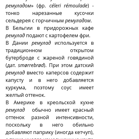
ремуладом
» (фр. 
céleri rémoulade
) - 
тонко нарезанные кусочки 
сельдерея с горчичным 
ремуладом
.
В Бельгии в придорожных кафе
ремулад
 подают с картофелем фри.
В Дании 
ремулад
 используется в 
традиционном открытом 
бутерброде с жареной говядиной 
(дат. 
smørrebrød
). При этом датский 
ремулад
 вместо каперсов содержит 
капусту и в него добавляется 
куркума, поэтому соус имеет 
желтый оттенок.
В Америке в креольской кухне 
ремулад
  обычно имеет красный 
оттенок разной интенсивности, 
поскольку в него обильно 
добавляют паприку (иногда кетчуп), 