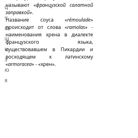
называют «
французской салатной 
Ц
заправкой
».
Ч
Название соуса «
rémoulade
» 
происходит от слова «
ramolas
» - 
Ш
наименования хрена в диалекте 
Щ
французского языка, 
существовавшем в Пикардии и 
Ы
восходящем к латинскому 
Э
«
armoracea
» - «хрен».
Ю
Я