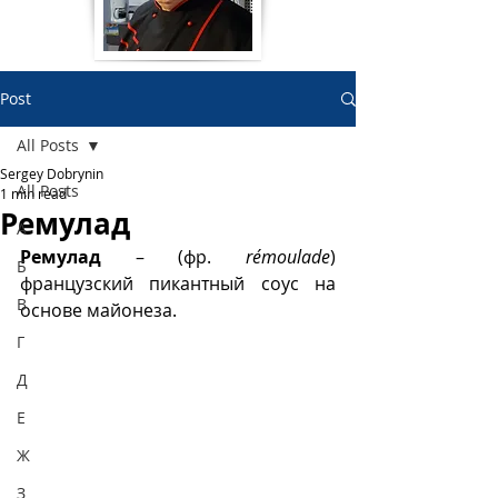
Post
All Posts
Sergey Dobrynin
All Posts
1 min read
Ремулад
А
Ремулад
 – (фр. 
rémoulade
) 
Б
французский пикантный соус на 
В
основе майонеза.
Г
Д
Е
Ж
З