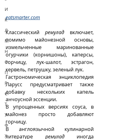
И
eatsmarter.com
К
Л
Классический 
ремулад
 включает, 
помимо майонезной основы, 
М
измельченные маринованные 
Н
огурчики (корнишоны), каперсы, 
горчицу, лук-шалот, эстрагон, 
О
кервель, петрушку, зеленый лук. 
П
Гастрономическая энциклопедия 
Р
Ларусс предусматривает также 
добавку нескольких капель 
С
анчоусной эссенции.  
Т
В упрощенных версиях соуса, в 
майонез просто добавляют 
У
горчицу.
Ф
В англоязычной кулинарной 
Х
литературе 
ремулад
 иногда 