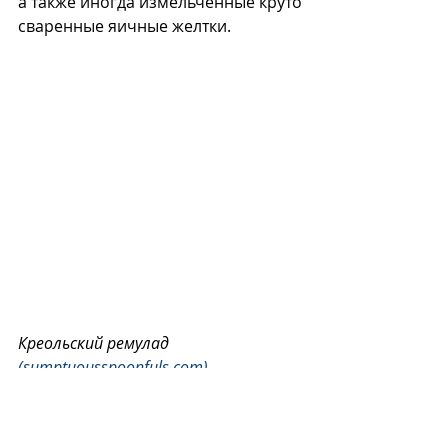
а также иногда измельченные круто 
сваренные яичные желтки.
Креольский ремулад 
(sumptuousspoonfuls.com).
Креольский 
ремулад
 подают к 
креветкам, крабам, ракам, 