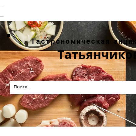
Гастрономическая энци
Татьянчико