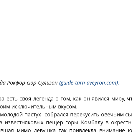
да Рокфор-сюр-Сульзон 
(guide-tarn-aveyron.com).
а есть своя легенда о том, как он явился миру, ч
воим исключительным вкусом.
молодой пастух  собрался перекусить овечьим сы
з известняковых пещер горы Комбалу в окрестно
ившая мимо девушка так привлекла внимание ю