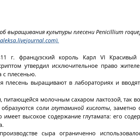
б выращивания культуры плесени Penicillium roquefo
-aleksa.livejournal.com).
1 г. французский король Карл VI Красивый (1
риптом утвердил исключительное право жителе
 с плесенью. 
я плесень выращивают в лабораториях и вводят 
 питающейся молочным сахаром лактозой, так воз
 образуются соли 
глутаминой кислоты
, заметно 
 имеет высокое содержание глутамата: его содер
а. 
производстве сыра ограниченно использовалос