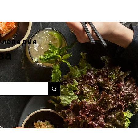
клопедия
ва