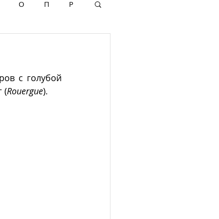
О
П
Р
ов с голубой 
 (
Rouergue
).