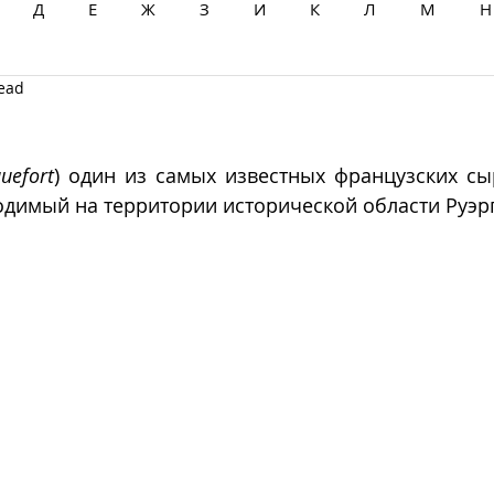
Д
Е
Ж
З
И
К
Л
М
Н
read
Ц
Ч
Ш
Щ
Ы
Э
Ю
Я
uefort
) один из самых известных французских сыр
димый на территории исторической области Руэрг