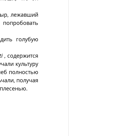
сыр, лежавший 
попробовать 
дить голубую 
ti
 , содержится 
али культуру 
леб полностью 
чали, получая 
 плесенью. 