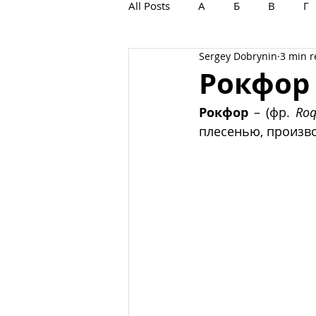
All Posts
А
Б
В
Г
Sergey Dobrynin
3 min 
С
Т
У
Ф
Х
Рокфор
Рокфор
 – (фр. 
Roq
плесенью, произво