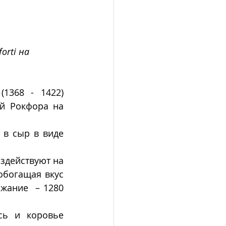
rti на 
368 - 1422) 
й Рокфора на 
в сыр в виде 
действуют на 
обогащая вкус 
жание  – 1280 
ь и коровье 