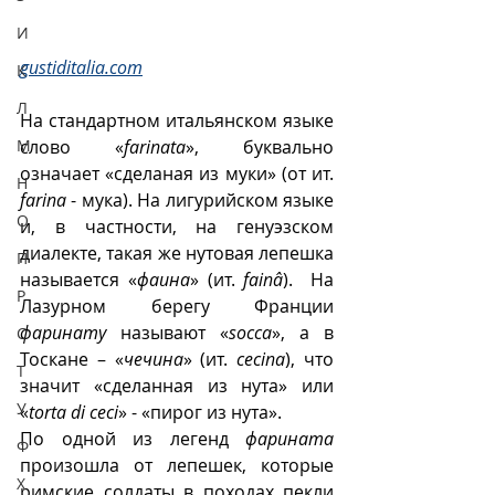
И
gustiditalia.com
К
Л
На стандартном итальянском языке 
М
слово «
farinata
», буквально 
означает «сделаная из муки» (от ит. 
Н
farina
 - мука). На лигурийском языке 
О
и, в частности, на генуэзском 
диалекте, такая же нутовая лепешка 
П
называется «
фаина
» (ит. 
fainâ
).  На 
Р
Лазурном берегу Франции 
фаринату
 называют «
socca
», а в 
С
Тоскане – «
чечина
» (ит. 
cecina
), что 
Т
значит «сделанная из нута» или
У
«
torta di ceci
» - «пирог из нута». 
По одной из легенд 
фарината
Ф
произошла от лепешек, которые 
Х
римские солдаты в походах пекли 