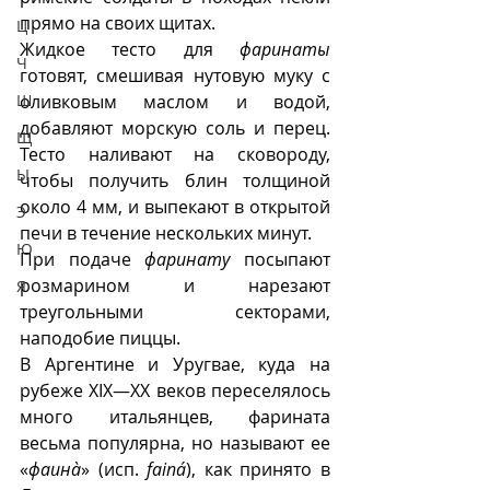
прямо на своих щитах.
Ц
Жидкое тесто для 
фаринаты
Ч
готовят, смешивая нутовую муку с 
Ш
оливковым маслом и водой, 
добавляют морскую соль и перец. 
Щ
Тесто наливают на сковороду, 
Ы
чтобы получить блин толщиной 
около 4 мм, и выпекают в открытой 
Э
печи в течение нескольких минут.  
Ю
При подаче 
фаринату
 посыпают 
розмарином и нарезают 
Я
треугольными секторами, 
наподобие пиццы.
В Аргентине и Уругвае, куда на 
рубеже XIX—XX веков переселялось 
много итальянцев, фарината 
весьма популярна, но называют ее 
«
фаинà
» (исп. 
fainá
), как принято в 