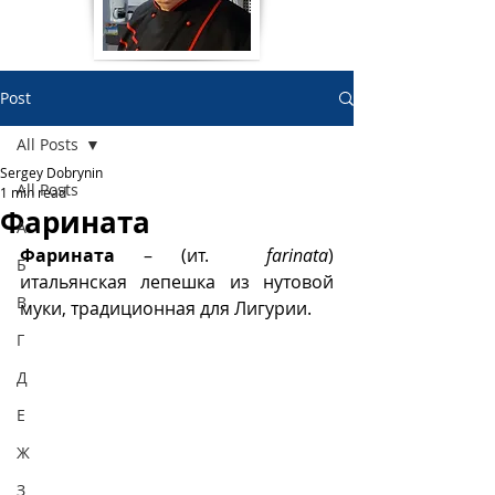
Post
All Posts
Sergey Dobrynin
All Posts
1 min read
Фарината
А
Фарината 
– (ит.  
farinata
) 
Б
итальянская лепешка из нутовой 
В
муки, традиционная для Лигурии.  
Г
Д
Е
Ж
З