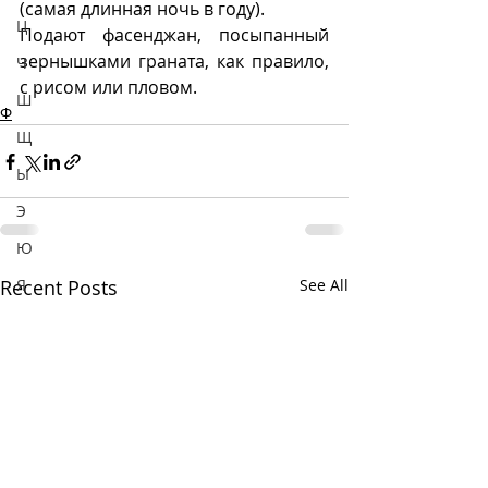
(самая длинная ночь в году). 
Ц
Подают фасенджан, посыпанный 
зернышками граната, как правило, 
Ч
с рисом или пловом.  
Ш
Ф
Щ
Ы
Э
Ю
Я
Recent Posts
See All