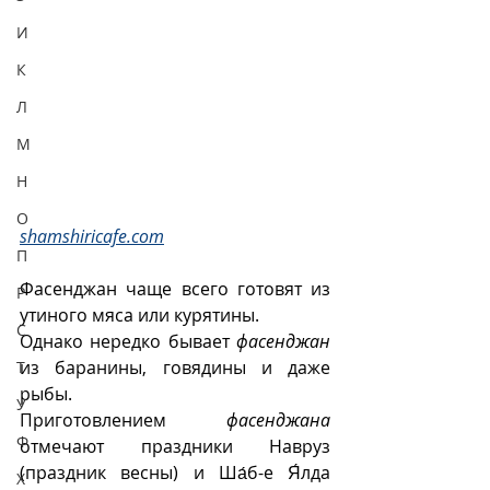
И
К
Л
М
Н
О
shamshiricafe.com
П
Фасенджан чаще всего готовят из 
Р
утиного мяса или курятины. 
С
Однако нередко бывает 
фасенджан
из баранины, говядины и даже 
Т
рыбы.
У
Приготовлением 
фасенджана
Ф
отмечают праздники Навруз 
(праздник весны) и Ша́б-е Я́лда 
Х