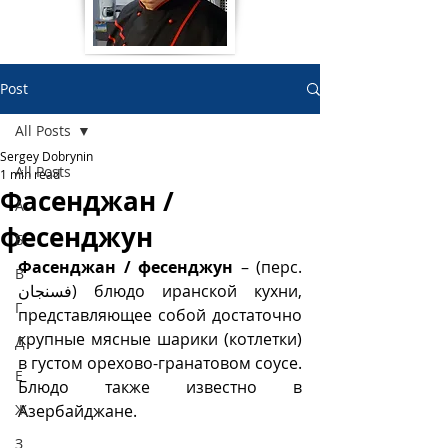
Post
All Posts
Sergey Dobrynin
All Posts
1 min read
Фасенджан /
А
фесенджун
Б
Фасенджан / фесенджун
 – (перс. 
В
Г
представляющее собой достаточно 
крупные мясные шарики (котлетки) 
Д
в густом орехово-гранатовом соусе. 
Е
Блюдо также известно в 
Ж
Азербайджане.
З