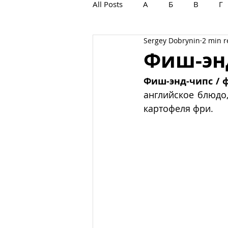
All Posts
А
Б
В
Г
Sergey Dobrynin
2 min 
С
Т
У
Ф
Х
Фиш-эн
Фиш-энд-чипс / 
английское блюдо
картофеля фри.