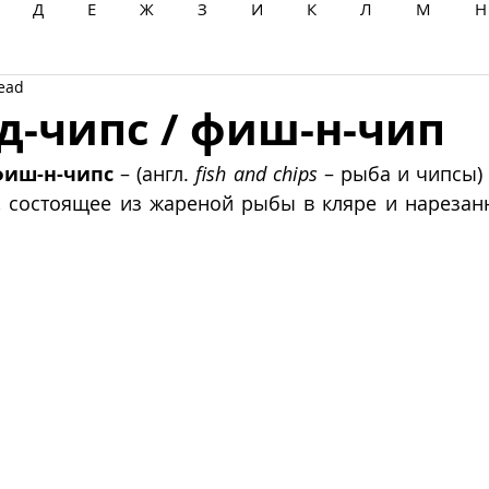
Д
Е
Ж
З
И
К
Л
М
Н
read
Ц
Ч
Ш
Щ
Ы
Э
Ю
Я
д-чипс / фиш-н-чип
фиш-н-чипс
 – (англ. 
fish and chips
 – рыба и чипсы)
, состоящее из жареной рыбы в кляре и нарезанн