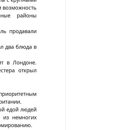
 возможность 
нные районы 
ль продавали 
л два блюда в 
т в Лондоне. 
тера открыл 
приоритетным 
ритании. 
й едой людей 
 из немногих 
рмированию. 