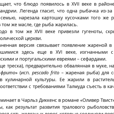
щает, что блюдо появилось в XVII веке в районе
ндрии. Легенда гласит, что одна рыбачка из-за 
семью, нарезала картошку кусочками того же ра
 том же масле, где рыба жарилась.
до в том же XVII веке привезли гугеноты, скр
олической церкви.
аненная версия связывает появление жареной в 
вшимися здесь еще в XVI веке, изгнанными с 
скими и португальскими евреями – сефардами. 
е треска), предварительно обвалянная в муке, н
 фрито
» (исп. 
pescado frito
 – жареная рыба) для с
в кулинарной культуры. Ее жарили в растител
соответствии с требованиями Талмуда съесть в кач
инает в Чарльз Диккенс в романе «Оливер Твист» (
, как результат развития тралового рыболовств
яся сеть железных дорог, которые соединяли пор