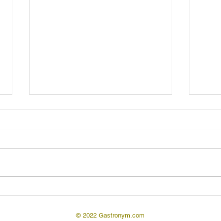
Фьюжн кухня
Фьюжн кухня – (англ./фр.
fusion cuisine) популярное
Фу-
направление современной
кулинарии, представляющее
собой совмещение в одном
блюде или...
© 2022 Gastronym.com