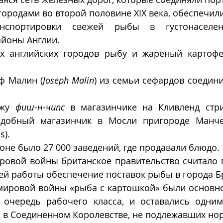
родами во второй половине XIX века, обеспечили
анспортировки свежей рыбы в густонаселе
йоны Англии. 
х английских городов рыбу и жареный картофе
ф Малин (
Joseph Malin
) из семьи сефардов соедини
жу 
фиш-н-чипс
 в магазинчике на Кливленд стри
добный магазинчик в Мосли пригороде Манчес
s).
доне было 27 000 заведений, где продавали блюдо.
ровой войны британское правительство считало 
й работы обеспечение поставок рыбы в города Б
мировой войны «рыба с картошкой» были основно
 очередь рабочего класса, и оставались одним
я в Соединенном Королевстве, не подлежавших но