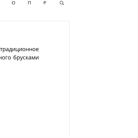
О
П
Р
 традиционное 
ого брусками 