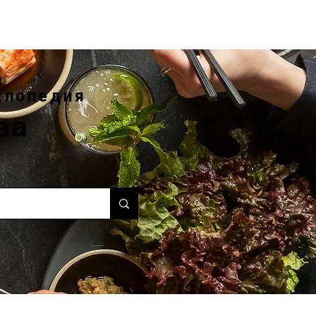
клопедия
ва