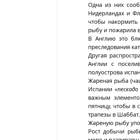
Одна из них сооб
Нидерландах и Фла
чтобы накормить 
рыбу и пожарила в
В Англию это блю
преследования кат
Другая распростр
Англии с посели
полуострова испан
Жареная рыба (чащ
Испании «
пескадо
важным элементо
пятницу, чтобы в 
трапезы в Шаббат.
Жареную рыбу упом
Рост добычи рыбы
море и развивавша