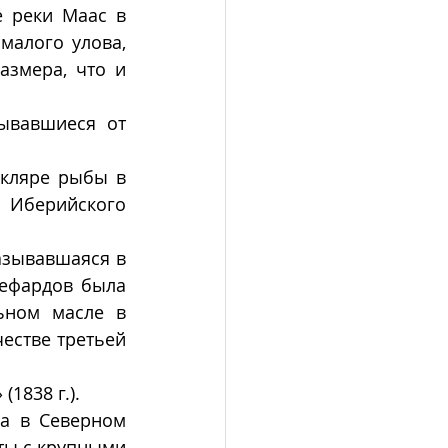
 реки Маас в 
малого улова, 
змера, что и 
ывавшиеся от 
кляре рыбы в 
Иберийского 
азывавшаяся в 
ефардов была 
ьном масле в 
естве третьей 
1838 г.).
а в Северном 
ты с крупными 