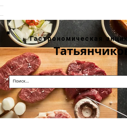
Гастрономическая энци
Татьянчико