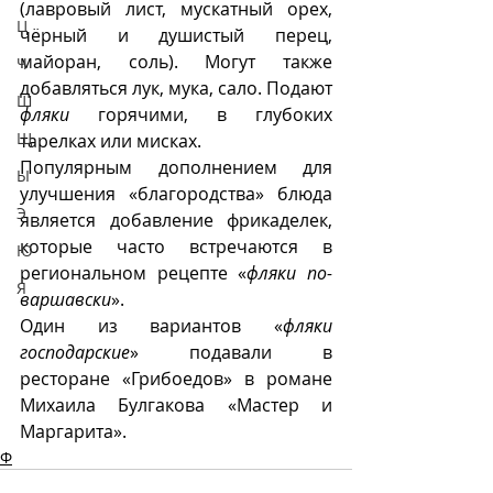
(лавровый лист, мускатный орех, 
Ц
чёрный и душистый перец, 
майоран, соль). Могут также 
Ч
добавляться лук, мука, сало. Подают 
Ш
фляки
 горячими, в глубоких 
Щ
тарелках или мисках.
Популярным дополнением для 
Ы
улучшения «благородства» блюда 
Э
является добавление фрикаделек, 
которые часто встречаются в 
Ю
региональном рецепте «
фляки по-
Я
варшавски
». 
Один из вариантов «
фляки 
господарские
» подавали в 
ресторане «Грибоедов» в романе 
Михаила Булгакова «Мастер и 
Маргарита».
Ф