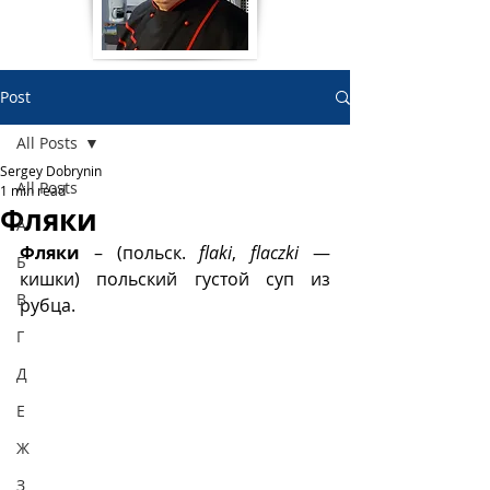
Post
All Posts
Sergey Dobrynin
All Posts
1 min read
Фляки
А
Фляки
 – (польск. 
flaki
, 
flaczki
 —  
Б
кишки) польский густой суп из 
В
рубца.
Г
Д
Е
Ж
З