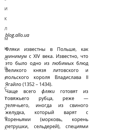
И
К
Л
blog.allo.ua
М
Н
Фляки известны в Польше, как 
минимум с XIV века. Известно, что 
О
это было одно из любимых блюд 
П
Великого князя литовского и 
польского короля Владислава II 
Р
Ягайло (1352 – 1434).
С
Чаще всего 
фляки
 готовят из 
говяжьего рубца, реже — 
Т
телячьего, иногда из свиного 
У
желудка, который варят с 
Ф
кореньями (морковь, корень 
петрушки, сельдерей), специями 
Х