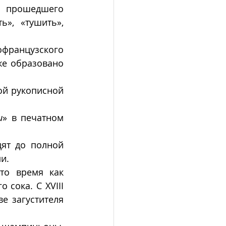
 прошедшего 
», «тушить», 
французского 
же образовано 
й рукописной 
и
» в печатном 
и.
о время как 
сока. С XVIII 
е загустителя 