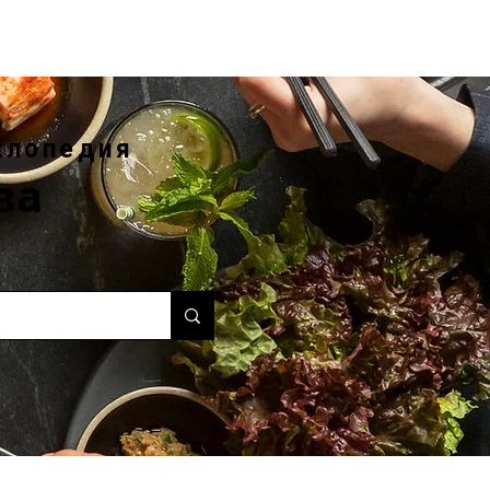
клопедия
ва