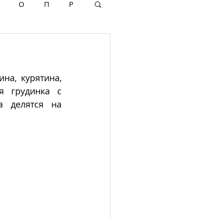
О
П
Р
на, курятина, 
я грудинка с 
 делятся на 