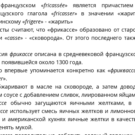
французском «
fricassée
» является причастием
цузского глагола «
fricasser
» в значении «жарить
инскому «
frigere
» - «жарить»
ты считают, что «фрикассе» образовано от старо
и «
casse
» - «сковорода». От этого последнего так
сия 
фрикассе
 описана в средневековой французско
, появившейся около 1300 года. 
о впервые упоминается конкретно как «
фриквасс
er
».
м соусе с добавлением сливок, лиированном яйцам
ссе
 обычно загущаются яичными желтками, в т
ссе
 использует смесь яичных желтков и лимонного 
 и американской кухнях яичные желтки в качеств
енять мукой.