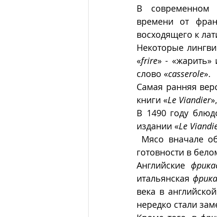
В современном 
времени от фран
восходящего к лат
Некоторые лингвис
«
frire
» - «жарить» 
слово «
casserole
».
Самая ранняя вер
книги «
Le Viandier
»
В 1490 году блюд
издании «
Le Viandi
 Мясо вначале обжаривают в масле на сковороде, а затем доводят до полной 
готовности в бело
Английские 
фрика
итальянская 
фрика
века в английской
нередко стали зам