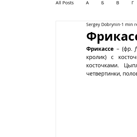
All Posts
А
Б
В
Г
Sergey Dobrynin
1 min 
С
Т
У
Ф
Х
Фрикас
Фрикассе
 – (фр. 
кролик) с косто
косточками. Цып
четвертинки, поло