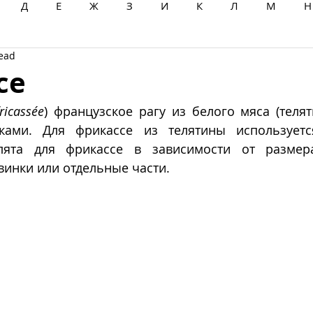
Д
Е
Ж
З
И
К
Л
М
Н
read
Ц
Ч
Ш
Щ
Ы
Э
Ю
Я
се
fricassée
) французское рагу из белого мяса (теляти
чками. Для фрикассе из телятины используетс
лята для фрикассе в зависимости от размера
винки или отдельные части. 