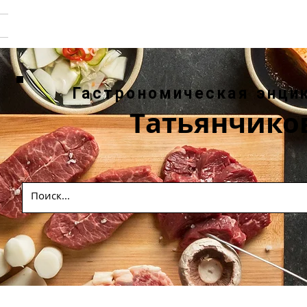
Гастрономическая энци
Татьянчико