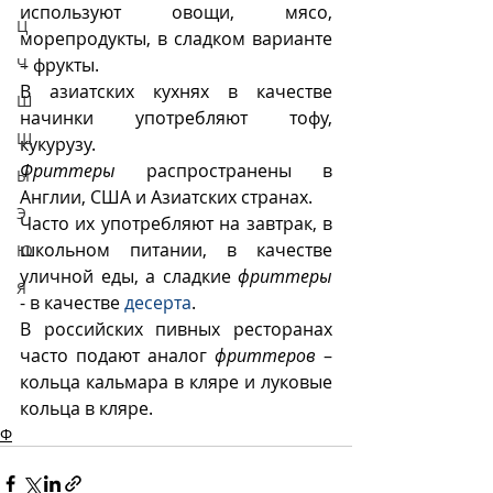
используют овощи, мясо, 
Ц
морепродукты, в сладком варианте 
Ч
– фрукты. 
В азиатских кухнях в качестве 
Ш
начинки употребляют тофу, 
Щ
кукурузу.
Фриттеры
 распространены в 
Ы
Англии, США и Азиатских странах. 
Э
Часто их употребляют на завтрак, в 
школьном питании, в качестве 
Ю
уличной еды, а сладкие 
фриттеры
Я
- в качестве 
десерта
. 
В российских пивных ресторанах 
часто подают аналог 
фриттеров
 – 
кольца кальмара в кляре и луковые 
кольца в кляре.
Ф