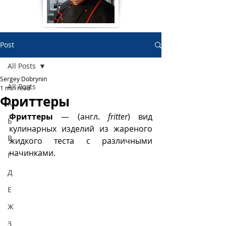
Post
All Posts
Sergey Dobrynin
All Posts
1 min read
Фриттеры
А
Фриттеры
 — (англ. 
fritter
) вид 
Б
кулинарных изделий из жареного 
В
жидкого теста с различными 
начинками.
Г
Д
Е
Ж
З