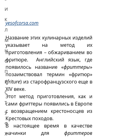
И
К
yesofcorsa.com
Л
Название этих кулинарных изделий 
М
указывает на метод их 
Н
приготовления – обжариванием во 
фритюре.  Английский язык, где 
О
появилось название «
фриттеры
» 
П
позаимствовал термин «фритюр» 
(
friture
) из старофранцузского еще в 
Р
XIV веке.
С
Этот метод приготовления, как и 
Т
сами фриттеры появились в Европе 
с возвращением крестоносцев из 
У
Крестовых походов.
Ф
В настоящее время в качестве 
начинки для 
фриттеров
Х