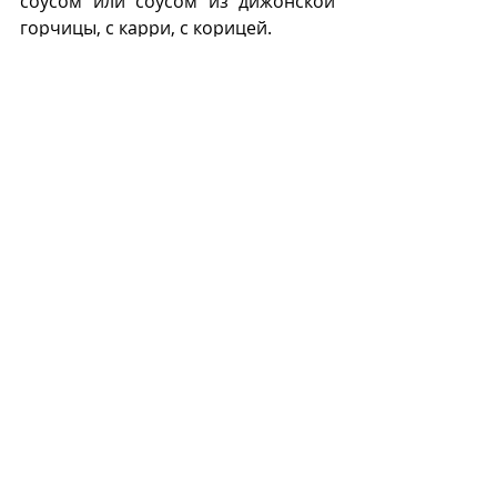
соусом или соусом из дижонской 
горчицы, с карри, с корицей. 
Одно из знаменитых блюд с 
фуа-гра
– «
турнедо Россини
» (См.).  
Из-за протестов общественности и 
моды на вегетарианскую пищу 
создан веганский вариант 
фуа-гра
 – 
«
тофуа-гра
» (фр. 
Tofoie Gras
), 
которую готовят из тофу.
Ф
Recent Posts
See All