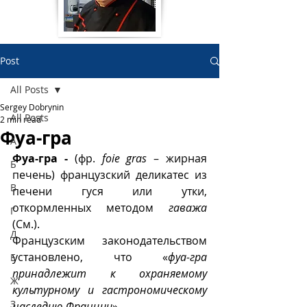
Post
All Posts
Sergey Dobrynin
All Posts
2 min read
Фуа-гра
А
Фуа-гра - 
(фр. 
foie gras
 – жирная 
Б
печень) французский деликатес из 
В
печени гуся или утки, 
откормленных методом 
гаважа
Г
(См.).
Д
Французским законодательством 
установлено, что «
фуа-гра 
Е
принадлежит к охраняемому 
Ж
культурному и гастрономическому 
З
наследию Франции
». 