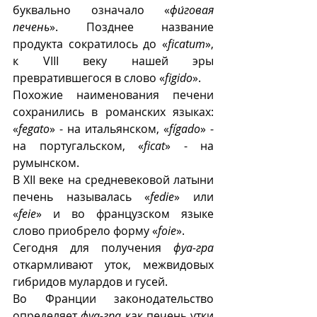
буквально означало «
фи́говая 
печень
». Позднее название 
продукта сократилось до «
ficatum
», 
к VIII веку нашей эры 
превратившегося в слово «
figido
». 
Похожие наименования печени 
сохранились в романских языках: 
«
fegato
» - на итальянском, «
fígado
» - 
на португальском, «
ficat
» - на 
румынском.
В XII веке на средневековой латыни 
печень называлась «
fedie
» или 
«
feie
» и во французском языке 
слово приобрело форму «
foie
». 
Сегодня для получения 
фуа-гра
откармливают уток, межвидовых 
гибридов мулардов и гусей.  
Во Франции законодательство 
определяет 
фуа-гра
 как печень утки 