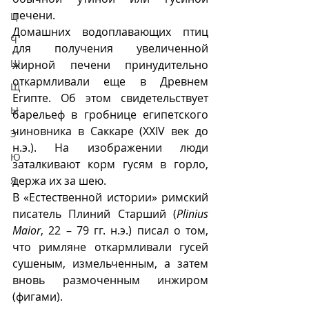
печени.
Ц
Домашних водоплавающих птиц 
Ч
для получения увеличенной 
Ш
жирной печени принудительно 
откармливали еще в Древнем 
Щ
Египте. Об этом свидетельствует 
Ы
барельеф в гробнице египетского 
чиновника в Саккаре (XXIV век до 
Э
н.э.). На изображении люди 
Ю
заталкивают корм гусям в горло, 
держа их за шею.
Я
В «Естественной истории» римский 
писатель Плиний Старший (
Plinius 
Maior
, 22 – 79 гг. н.э.) писал о том, 
что римляне откармливали гусей 
сушеным, измельченным, а затем 
вновь размоченным инжиром 
(фигами). 