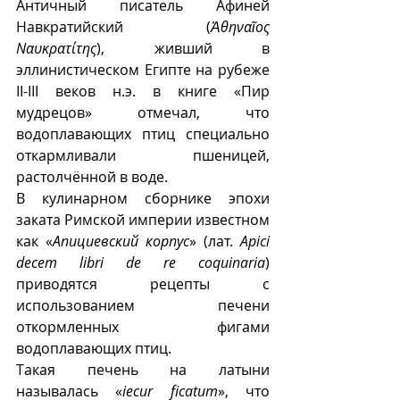
Античный писатель Афиней 
Навкратийский (
Ἀθηναῖος 
Ναυκρατίτης
), живший в 
эллинистическом Египте на рубеже 
II-III веков н.э. в книге «Пир 
мудрецов» отмечал, что 
водоплавающих птиц специально 
откармливали пшеницей, 
растолчённой в воде.
В кулинарном сборнике эпохи 
заката Римской империи известном 
как «
Апициевский корпус
» (лат. 
Apici 
decem libri de re coquinaria
) 
приводятся рецепты с 
использованием печени 
откормленных фигами 
водоплавающих птиц.
Такая печень на латыни 
называлась «
iecur ficatum
», что 