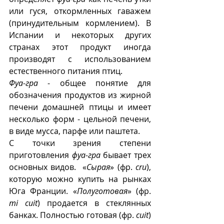
или гуся, откормленных гаважем 
(принудительным кормлением). В 
Испании и некоторых других 
странах этот продукт иногда 
производят с использованием 
естественного питания птиц.
Фуа-гра
 - общее понятие для 
обозначения продуктов из жирной 
печени домашней птицы и имеет 
несколько форм - цельной печени, 
в виде мусса, парфе или паштета. 
С точки зрения степени 
приготовления 
фуа-гра
 бывает трех 
основных видов.  «
Сырая
» (фр. 
cru
), 
которую можно купить на рынках 
Юга Франции. «
Полуготовая
» (фр. 
mi cuit
) продается в стеклянных 
банках. Полностью готовая (фр. 
cuit
) 