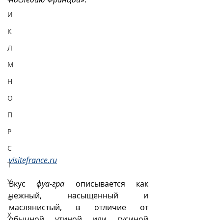
И
К
Л
М
Н
О
П
Р
С
visitefrance.ru
Т
У
Вкус 
фуа-гра
 описывается как 
нежный, насыщенный и 
Ф
маслянистый, в отличие от 
Х
обычной утиной или гусиной 