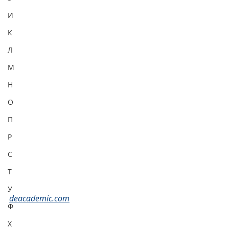
И
К
Л
М
Н
О
П
Р
С
Т
У
deacademic.com
Ф
Х