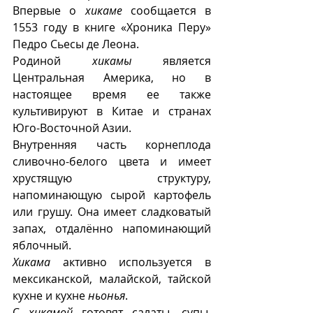
Впервые о 
хикаме
 сообщается в 
1553 году в книге «Хроника Перу» 
Педро Сьесы де Леона.
Родиной 
хикамы
 является 
Центральная Америка, но в 
настоящее время ее также 
культивируют в Китае и странах 
Юго-Восточной Азии.
Внутренняя часть корнеплода 
сливочно-белого цвета и имеет 
хрустящую структуру, 
напоминающую сырой картофель 
или грушу. Она имеет сладковатый 
запах, отдалённо напоминающий 
яблочный. 
Хикама
 активно используется в 
мексиканской, малайской, тайской 
кухне и кухне 
ньонья
. 
С 
хикамой
 готовят салаты, супы, 