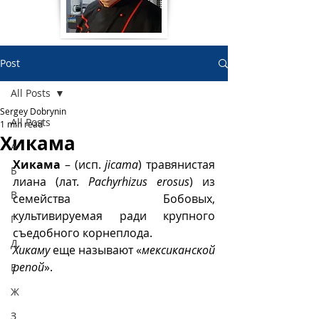
Post
All Posts
Sergey Dobrynin
All Posts
1 min read
Хикама
А
Хикама
 – (исп. 
jicama
) травянистая 
Б
лиана (лат. 
Pachyrhizus erosus
) из 
В
семейства Бобовых, 
культивируемая ради крупного 
Г
съедобного корнеплода.
Д
Хикаму
 еще называют «
мексиканской 
репой
».
Е
Ж
З