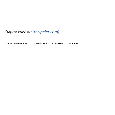
Сырая хикама 
(recipeler.com).
Корнеплод 
хикамы
 часто едят 
сырым, нарезав кубиками или 
брусками, посыпав острым 
красным перцем, иногда с солью, 
лимонным или лаймовым соком.  
В настоящее время 
хикама
 стала 
«модным» продуктом, частью 
популяризируемой в социальных 
сетях «диеты звезд». Ее активно 
используют в веганской кулинарии.
Х