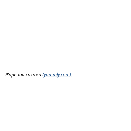
Жареная хикама 
(yummly.com).