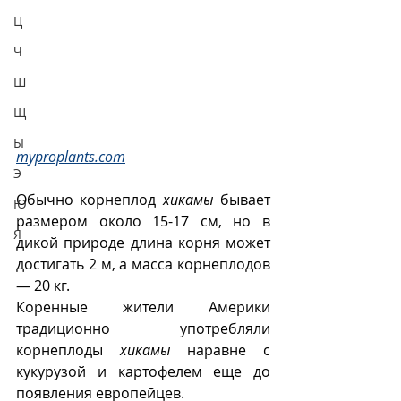
Ц
Ч
Ш
Щ
Ы
myproplants.com
Э
Обычно корнеплод 
хикамы
 бывает 
Ю
размером около 15-17 см, но в 
Я
дикой природе длина корня может 
достигать 2 м, а масса корнеплодов 
— 20 кг. 
Коренные жители Америки 
традиционно употребляли 
корнеплоды 
хикамы
 наравне с 
кукурузой и картофелем еще до 
появления европейцев.