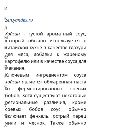
И
К
zen.yandex.ru
Л
Хойсин
 - густой ароматный соус, 
М
который обычно используется в 
китайской кухне в качестве глазури 
Н
для мяса, добавки к жареному 
О
картофелю или в качестве соуса для 
П
макания. 
Ключевым ингредиентом соуса 
Р
хойсин
 является обжаренная паста 
С
из ферментированных соевых 
бобов. Хотя существуют некоторые 
Т
региональные различия, кроме 
У
соевых бобов соус обычно 
Ф
включает фенхель, острый перец 
чили и чеснок. Также обычно 
Х