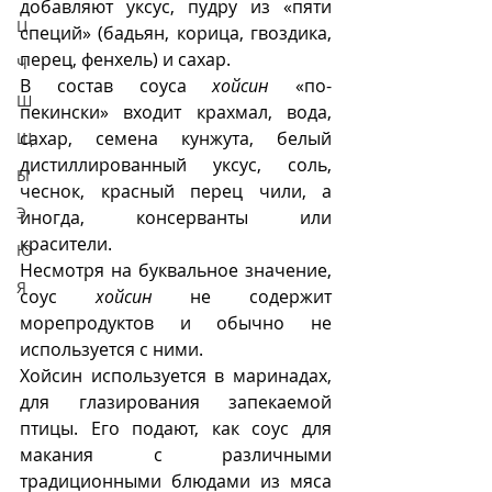
добавляют уксус, пудру из «пяти 
Ц
специй» (бадьян, корица, гвоздика, 
перец, фенхель) и сахар.
Ч
В состав соуса 
хойсин
 «по-
Ш
пекински» входит крахмал, вода, 
сахар, семена кунжута, белый 
Щ
дистиллированный уксус, соль, 
Ы
чеснок, красный перец чили, а 
Э
иногда, консерванты или 
красители. 
Ю
Несмотря на буквальное значение, 
Я
соус 
хойсин
 не содержит 
морепродуктов и обычно не 
используется с ними.
Хойсин используется в маринадах, 
для глазирования запекаемой 
птицы. Его подают, как соус для 
макания с различными 
традиционными блюдами из мяса 