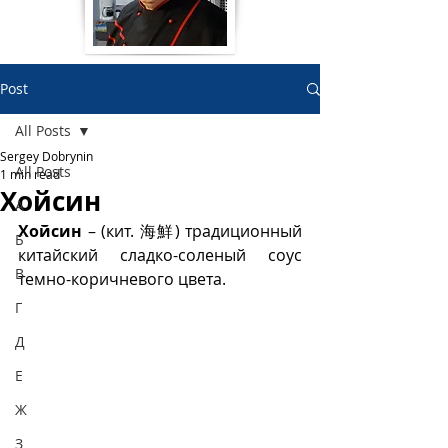
Post
All Posts
Sergey Dobrynin
All Posts
1 min read
Хойсин
А
Хойсин
 – (кит. 海鮮) традиционный 
Б
китайский сладко-соленый соус 
В
темно-коричневого цвета. 
Г
Д
Е
Ж
З