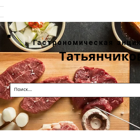
Гастрономическая энци
Татьянчико