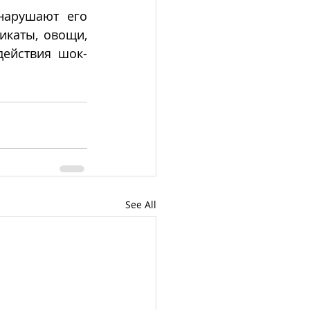
арушают его 
каты, овощи, 
действия шок-
See All