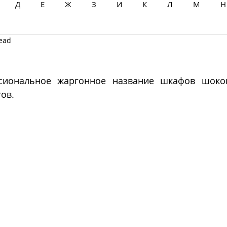
Д
Е
Ж
З
И
К
Л
М
Н
read
Ц
Ч
Ш
Щ
Ы
Э
Ю
Я
сиональное жаргонное название шкафов шоково
ов.