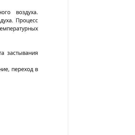
го воздуха. 
уха. Процесс 
емпературных 
а застывания 
ие, переход в 