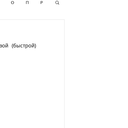
О
П
Р
й (быстрой) 