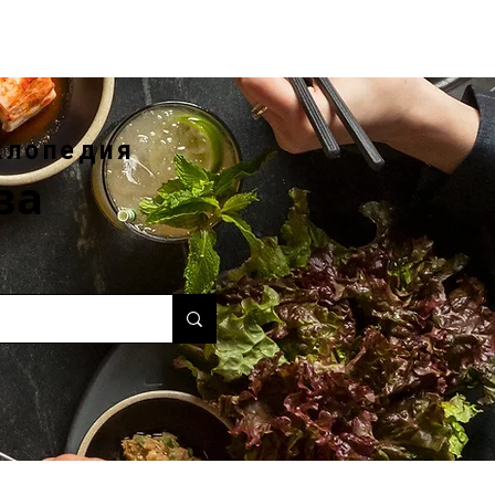
клопедия
ва