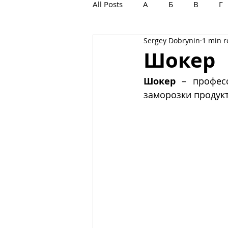
All Posts
А
Б
В
Г
Sergey Dobrynin
1 min 
С
Т
У
Ф
Х
Шокер
Шокер
 – профес
заморозки продукт