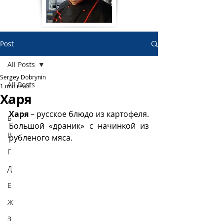
Post
All Posts
Sergey Dobrynin
All Posts
1 min read
Харя
А
Харя
 – русское блюдо из картофеля. 
Б
Большой «драник» с начинкой из 
В
рубленого мяса.
Г
Д
Е
Ж
З