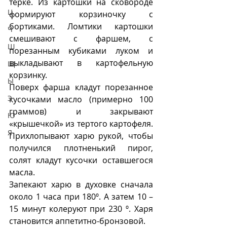
терке. Из картошки на сковороде 
Ц
формируют корзиночку с 
бортиками. Ломтики картошки 
Ч
смешивают с фаршем, с 
Ш
порезанным кубиками луком и 
выкладывают в картофельную 
Щ
корзинку. 
Ы
Поверх фарша кладут порезанное 
Э
кусочками масло (примерно 100 
граммов) и закрывают 
Ю
«крышечкой» из тертого картофеля. 
Я
Прихлопывают харю рукой, чтобы 
получился плотненький пирог, 
солят кладут кусочки оставшегося 
масла.
Запекают харю в духовке сначала 
около 1 часа при 180º. А затем 10 – 
15 минут колеруют при 230 º. Харя 
становится аппетитно-бронзовой.