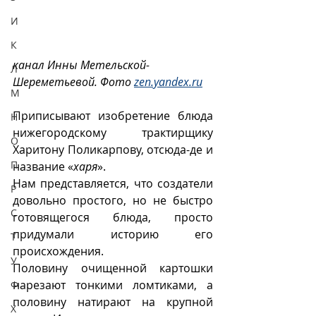
И
К
канал 
Инны Метельской-
Л
Шереметьевой. Фото 
zen.yandex.ru
М
Приписывают изобретение блюда 
Н
нижегородскому трактирщику 
О
Харитону Поликарпову, отсюда-де и 
П
название «
харя
».
Нам представляется, что создатели 
Р
довольно простого, но не быстро 
С
готовящегося блюда, просто 
придумали историю его 
Т
происхождения. 
У
Половину очищенной картошки 
нарезают тонкими ломтиками, а 
Ф
половину натирают на крупной 
Х