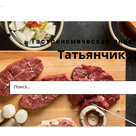
Гастрономическая энци
Татьянчико