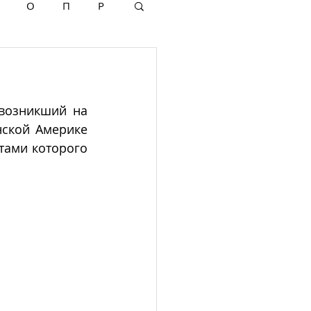
О
П
Р
возникший на 
ской Америке 
ами которого 