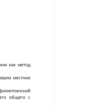
ном как метод 
вали местное 
филиппинский 
его общего с 