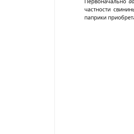
Первоначально 
а
частности свинин
паприки приобрет