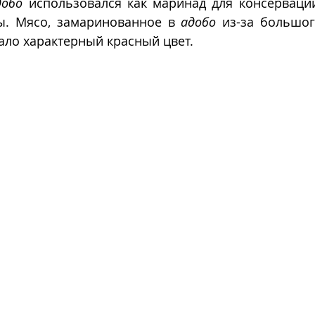
добо
 использовался как маринад для консервации
ы. Мясо, замаринованное в 
адобо
 из-за большог
ало характерный красный цвет.