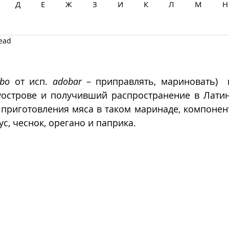
Д
Е
Ж
З
И
К
Л
М
Н
read
Ц
Ч
Ш
Щ
Ы
Э
Ю
Я
bo
 от исп. 
adobar
 – приправлять, мариновать)  
острове и получивший распространение в Латин
приготовления мяса в таком маринаде, компонент
ус, чеснок, орегано и паприка.