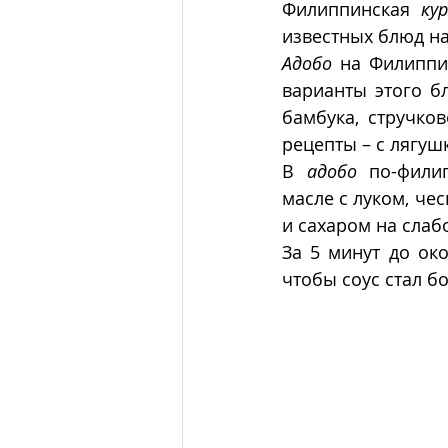
Филиппинская 
ку
известных блюд на
Адобо
 на Филиппи
варианты этого б
бамбука, стручко
рецепты – с лягуш
В 
адобо
 по-фили
масле с луком, че
и сахаром на слабо
За 5 минут до ок
чтобы соус стал б