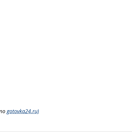
то 
gotovka24.ru)