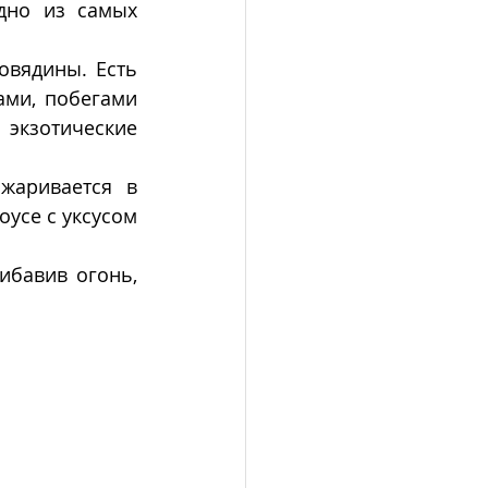
дно из самых 
вядины. Есть 
ми, побегами 
экзотические 
жаривается в 
усе с уксусом 
 
бавив огонь, 