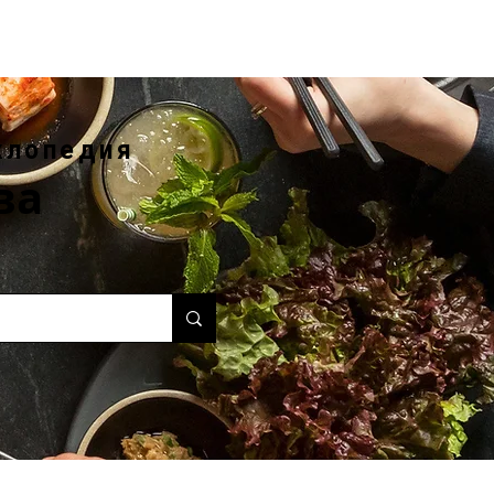
клопедия
ва