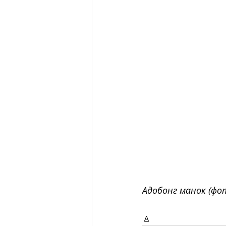
Адобонг манок (фо
А