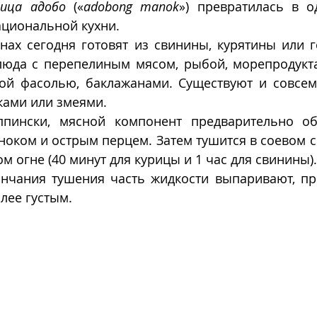
рица адобо
 («
adobong manok
») превратилась в о
циональной кухни. 
нах сегодня готовят из свинины, курятины или го
люда с перепелиным мясом, рыбой, морепродукта
вой фасолью, баклажанами. Существуют и совсем 
ками или змеями.
ппински, мясной компонент предварительно об
сноком и острым перцем. Затем тушится в соевом со
м огне (40 минут для курицы и 1 час для свинины).
ончания тушения часть жидкости выпаривают, при
олее густым.