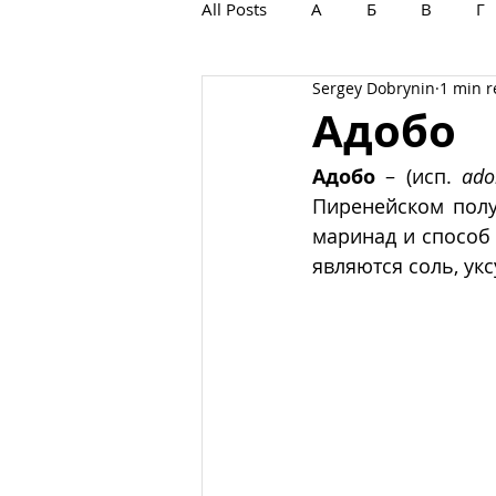
All Posts
А
Б
В
Г
Sergey Dobrynin
1 min 
С
Т
У
Ф
Х
Адобо
Адобо
 – (исп. 
ado
Пиренейском полу
маринад и способ 
являются соль, укс