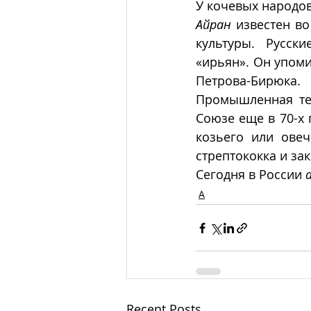
У кочевых народов
Айран
 известен в
культуры.  Русски
«ирьян». Он упоми
Петрова-Бирюка.  
Промышленная те
Союзе еще в 70-х 
козьего или овеч
стрептококка и за
Сегодня в России 
А
Recent Posts