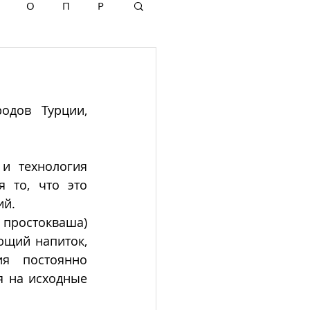
О
П
Р
дов Турции, 
 технология 
 то, что это 
й. 
 простокваша) 
щий напиток, 
я постоянно 
 на исходные 