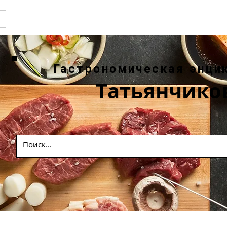
Гастрономическая энци
Татьянчико