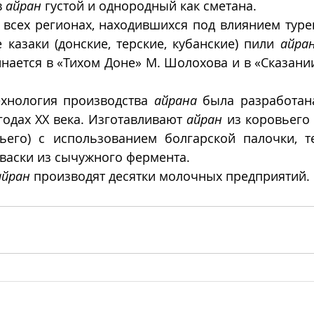
 
айран
 густой и однородный как сметана.
о всех регионах, находившихся под влиянием туре
е казаки (донские, терские, кубанские) пили 
айра
нается в «Тихом Доне» М. Шолохова и в «Сказании 
хнология производства 
айрана
 была разработана
годах ХХ века. Изготавливают 
айран
 из коровьего 
ьего) с использованием болгарской палочки, т
кваски из сычужного фермента. 
айран
 производят десятки молочных предприятий.