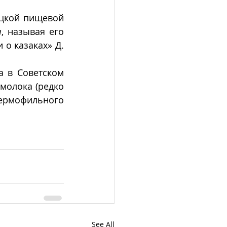
цкой пищевой 
н
, называя его 
о казаках» Д. 
 в Советском 
молока (редко 
ермофильного 
See All