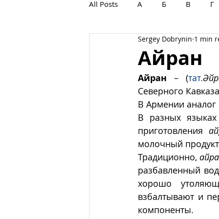
All Posts
А
Б
В
Г
Sergey Dobrynin
1 min 
С
Т
У
Ф
Х
Айран
Айран
 – (
тат.
Әйр
Северного Кавказа
В Армении аналог 
В разных языках
приготовления 
ай
молочный продукт
Традиционно, 
айр
разбавленный водо
хорошо утоляющ
взбалтывают и пе
компоненты. 