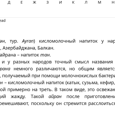
Д
Е
Ж
З
И
К
Л
М
Н
read
Ц
Ч
Ш
Щ
Ы
Э
Ю
Я
ән
, тур. 
Ayran
) кисломолочный напиток у наро
, Азербайджана, Балкан. 
айрана – напиток 
тан
.
 и у разных народов точный смысл названия и
рана
 немного различаются, но общим является
, получаемый при помощи молочнокислых бактери
ан
 – кисломолочный напиток (катык, сузьма, кефир,
й примерно на треть. В таком виде, это освежаю
ий жажду. Такой 
айран
 после приготовлени
ремешивают, поскольку он стремится расслоиться