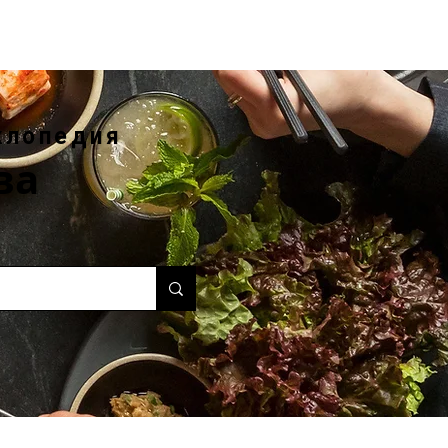
клопедия
ва