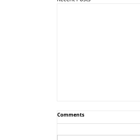
Аюрведичсекая
Comments
кулинария
Аюрведичсекая кулинария –