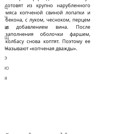
готовят из крупно нарубленного 
Ц
мяса копченой свиной лопатки и 
Ч
бекона, с луком, чесноком, перцем 
и добавлением вина. После 
Ш
заполнения оболочки фаршем, 
Щ
колбасу снова коптят. Поэтому ее 
Ы
называют «копченая дважды». 
Э
Ю
Я