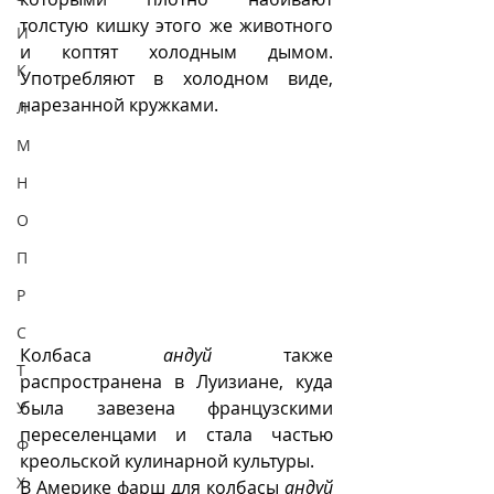
толстую кишку этого же животного 
И
и коптят холодным дымом. 
К
Употребляют в холодном виде, 
нарезанной кружками.
Л
М
Н
О
П
Р
С
Колбаса 
андуй
 также 
Т
распространена в Луизиане, куда 
была завезена французскими 
У
переселенцами и стала частью 
Ф
креольской кулинарной культуры.
Х
В Америке фарш для колбасы 
андуй