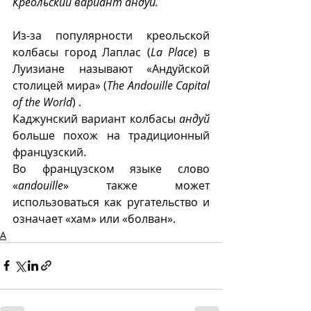
Креольский вариант андуй.
Из-за популярности креольской 
колбасы город Лаплас (
La Place
) в 
Луизиане называют «Андуйской 
столицей мира»
 (
The Andouille Capital 
of the World
) .
Каджунский вариант колбасы 
андуй
больше похож на традиционный 
французский.
Во французском языке слово 
«
andouille
» также может 
использоваться как ругательство и 
означает «хам» или «болван».
А