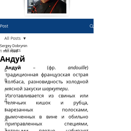
Post
All Posts
Sergey Dobrynin
All Posts
1 min read
Андуй
А
Андуй
 – (фр. 
andouille
) 
Б
традиционная французская острая 
В
колбаса, разновидность холодной 
мясной закуски 
шаркутери
. 
Г
Изготавливается из свиных или 
Д
телячьих кишок и рубца, 
нарезанных полосками, 
Е
вымоченных в вине и обильно 
Ж
приправленных специями, 
З
которыми плотно набивают 