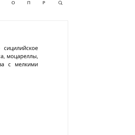
О
П
Р
сицилийское 
, моцареллы, 
ва с мелкими 