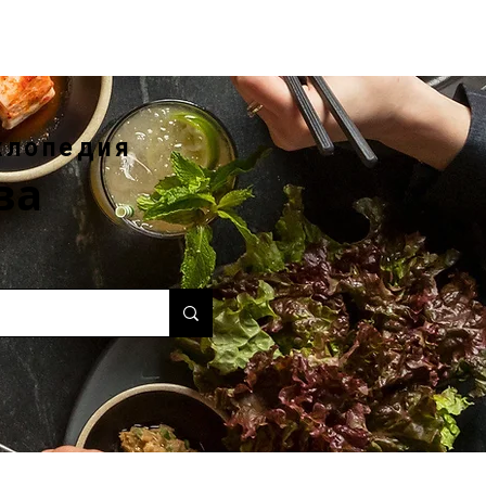
клопедия
ва