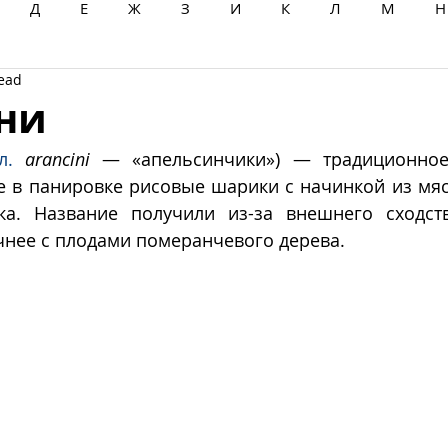
Д
Е
Ж
З
И
К
Л
М
Н
read
Ц
Ч
Ш
Щ
Ы
Э
Ю
Я
ни
л.
arancini
 — «апельсинчики») — традиционное 
 в панировке рисовые шарики с начинкой из мяса
ка. Название получили из-за внешнего сходст
чнее с плодами померанчевого дерева.