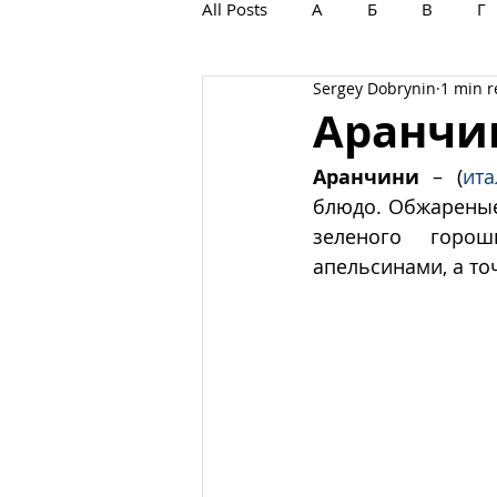
All Posts
А
Б
В
Г
Sergey Dobrynin
1 min 
С
Т
У
Ф
Х
Аранчи
Аранчини
 – (
ита
блюдо. Обжареные
зеленого  горош
апельсинами, а то