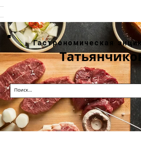
Гастрономическая энци
Татьянчико