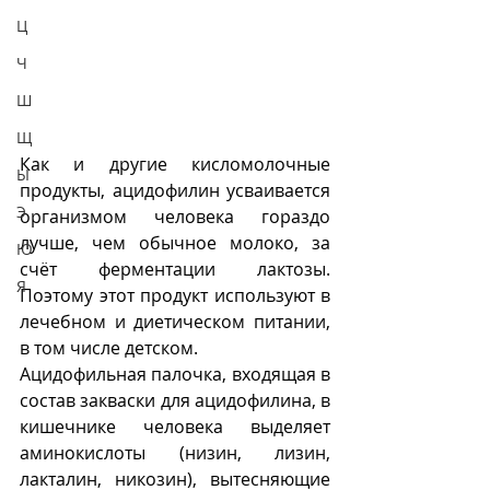
Ц
Ч
Ш
Щ
Как и другие кисломолочные 
Ы
продукты, ацидофилин усваивается 
Э
организмом человека гораздо 
лучше, чем обычное молоко, за 
Ю
счёт ферментации лактозы. 
Я
Поэтому этот продукт используют в 
лечебном и диетическом питании, 
в том числе детском. 
Ацидофильная палочка, входящая в 
состав закваски для ацидофилина, в 
кишечнике человека выделяет 
аминокислоты (низин, лизин, 
лакталин, никозин), вытесняющие 