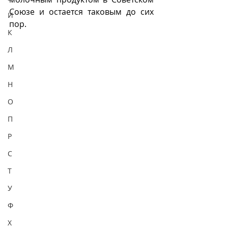
Союзе и остается таковым до сих 
И
пор. 
К
Л
М
Н
О
П
Р
С
Т
У
Ф
Х