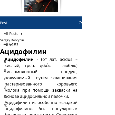
Post
All Posts
Sergey Dobrynin
All Posts
1 min read
Ацидофилин
А
Ацидофилин
 - (от лат. acidus – 
Б
кислый, греч. φιλέω – люблю) 
В
кисломолочный продукт, 
получаемый  путём сквашивания 
Г
пастеризованного коровьего 
Д
молока при помощи закваски на 
основе ацидофильной палочки. 
Е
Ацидофилин и, особенно «сладкий 
Ж
ацидофилин», был популярным 
З
молочным продуктом в Советском 