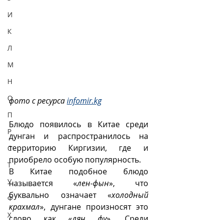
И
К
Л
М
Н
О
фото с ресурса 
infomir.kg
П
Блюдо появилось в Китае среди 
Р
дунган и распространилось на 
территорию Киргизии, где и 
С
приобрело особую популярность.
Т
В Китае подобное блюдо 
У
называется «
лен-фын
», что 
буквально означает «
холодный 
Ф
крахмал
», дунгане произносят это 
Х
слово как «
лян фу
». Среди 