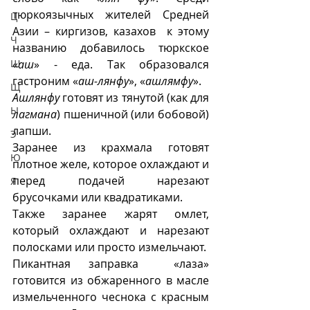
тюркоязычных жителей Средней 
Ц
Азии – киргизов, казахов  к этому 
Ч
названию добавилось тюркское 
Ш
«
аш
» - еда. Так образовался 
гастроним «
аш-лянфу
», «
ашлямфу
».
Щ
Ашлянфу
 готовят из тянутой (как для 
Ы
лагмана
) пшеничной (или бобовой) 
лапши. 
Э
Заранее из крахмала готовят 
Ю
плотное желе, которое охлаждают и 
перед подачей нарезают 
Я
брусочками или квадратиками. 
Также заранее жарят омлет, 
который охлаждают и нарезают 
полосками или просто измельчают. 
Пикантная заправка  «лаза» 
готовится из обжаренного в масле 
измельченного чеснока с красным 