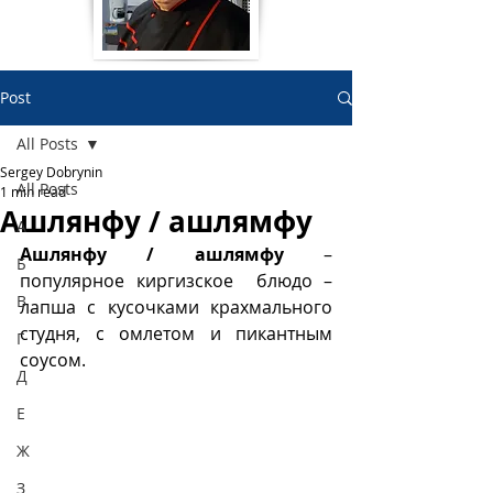
Post
All Posts
Sergey Dobrynin
All Posts
1 min read
Ашлянфу / ашлямфу
А
Ашлянфу / ашлямфу
 –  
Б
популярное киргизское  блюдо – 
В
лапша с кусочками крахмального 
студня, с омлетом и пикантным 
Г
соусом.
Д
Е
Ж
З