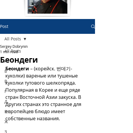
Post
All Posts
Sergey Dobrynin
All Posts
1 min read
Беондеги
А
Беондеги
 – (корейск. 번데기- 
Б
куколки) вареные или тушеные 
В
куколки тутового шелкопряда.
Популярная в Корее и еще ряде 
Г
стран Восточной Азии закуска. В 
Д
Других странах это странное для 
европейцев блюдо имеет 
Е
собственные названия.
Ж
З