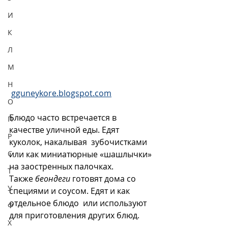
И
К
Л
М
Н
gguneykore.blogspot.com
О
Блюдо часто встречается в 
П
качестве уличной еды. Едят 
Р
куколок, накалывая  зубочистками 
С
или как миниатюрные «шашлычки» 
на заостренных палочках.
Т
Также 
беондеги
 готовят дома со 
У
специями и соусом. Едят и как 
отдельное блюдо  или используют 
Ф
для приготовления других блюд.
Х