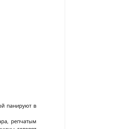
й панируют в 
ра, репчатым 
чицы готовят 