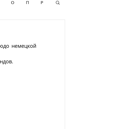
О
П
Р
юдо немецкой 
ндов. 