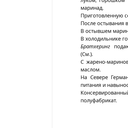
маринад.  
Приготовленную се
После остывания в
В остывшем марин
В холодильнике го
Братхеринг
  пода
(См.).  
С жарено-маринов
маслом. 
На Севере Герма
питания и навынос
Консервированн
полуфабрикат.