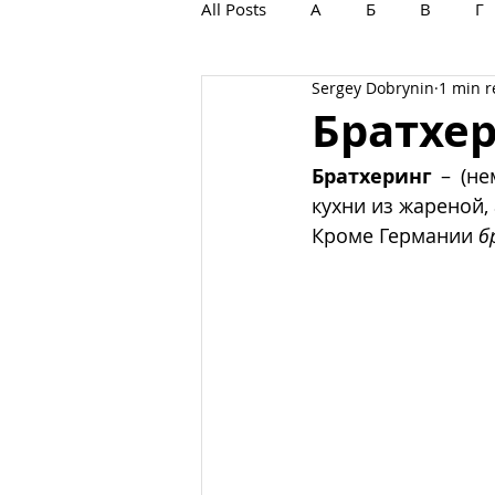
All Posts
А
Б
В
Г
Sergey Dobrynin
1 min 
С
Т
У
Ф
Х
Братхе
Братхеринг
 – (не
кухни из жареной,
Кроме Германии 
б