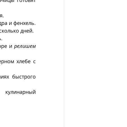
.  
ра и фенхель. 
сколько дней.
. 
ре и 
релишем
рном хлебе с 
иях быстрого 
кулинарный 