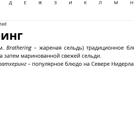
Д
Е
Ж
З
И
К
Л
М
Н
read
Ц
Ч
Ш
Щ
Ы
Э
Ю
Я
ринг
м. 
Brathering
 – жареная сельдь) традиционное бл
 а затем маринованной свежей сельди. 
ратхеринг
 – популярное блюдо на Севере Нидерла