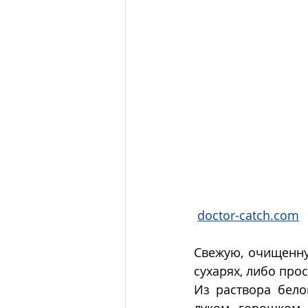
doctor-catch.com
Свежую, очищенну
сухарях, либо прос
Из раствора бело
луком, горошком 