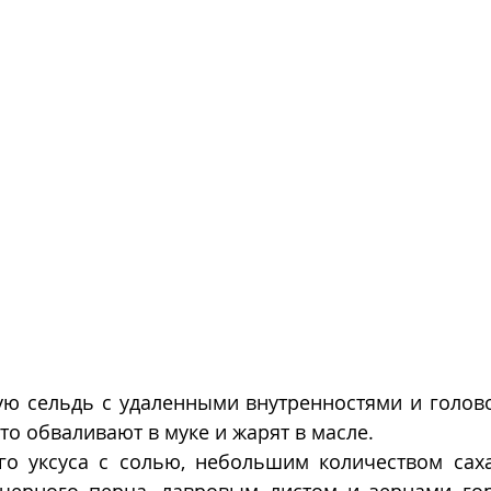
ю сельдь с удаленными внутренностями и голово
то обваливают в муке и жарят в масле. 
го уксуса с солью, небольшим количеством саха
черного перца, лавровым листом и зернами гор