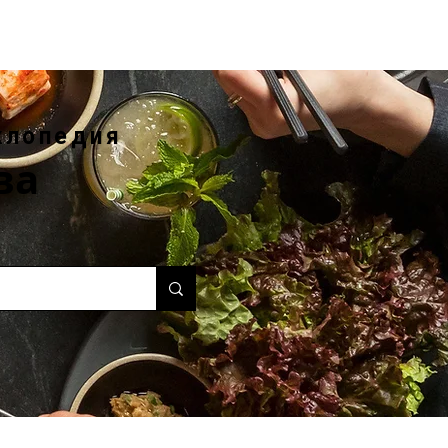
клопедия
ва