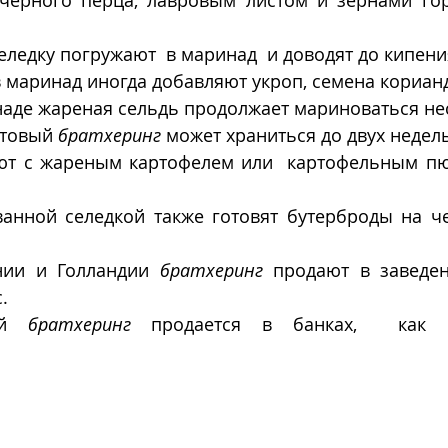
ледку погружают  в маринад  и доводят до кипения
 маринад иногда добавляют укроп, семена корианд
аде жареная сельдь продолжает мариноваться не
товый 
братхеринг
 может храниться до двух недель
ют с жареным картофелем или  картофельным пю
анной селедкой также готовят бутерброды на че
нии и Голландии 
братхеринг
 продают в заведен
. 
ый 
братхеринг
 продается в банках,  как  