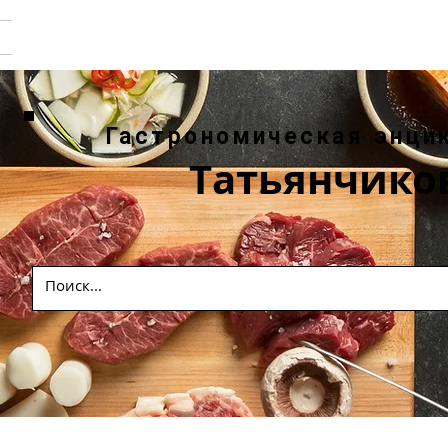
Гастрономическая энци
Татьянчико