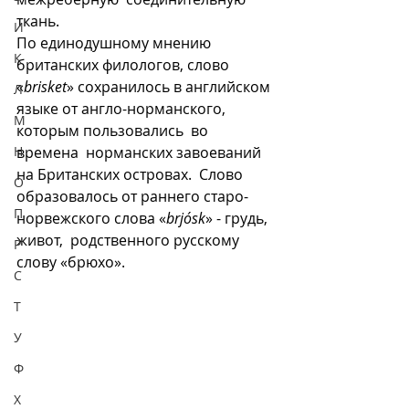
ткань. 
И
По единодушному мнению 
К
британских филологов, слово 
«
brisket
» сохранилось в английском 
Л
языке от англо-норманского, 
М
которым пользовались  во 
Н
времена  норманских завоеваний 
на Британских островах.  Слово 
О
образовалось от раннего старо-
П
норвежского слова «
brjósk
» - грудь, 
живот,  родственного русскому 
Р
слову «брюхо».
С
Т
У
Ф
Х