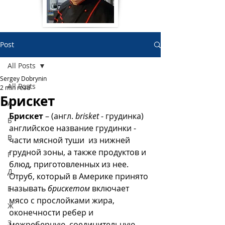
Post
All Posts
Sergey Dobrynin
All Posts
2 min read
Брискет
А
Брискет
 – (англ. 
brisket
 - грудинка) 
Б
английское название грудинки - 
В
части мясной туши  из нижней 
грудной зоны, а также продуктов и 
Г
блюд, приготовленных из нее. 
Д
Отруб, который в Америке принято 
называть 
брискетом
 включает 
Е
мясо с прослойками жира, 
Ж
оконечности ребер и 
З
межреберную  соединительную 