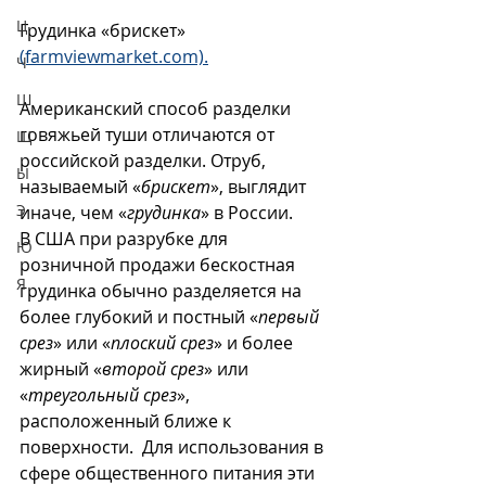
Ц
Грудинка «брискет» 
(farmviewmarket.com).
Ч
Ш
Американский способ разделки 
говяжьей туши отличаются от 
Щ
российской разделки. Отруб, 
Ы
называемый «
брискет
», выглядит 
Э
иначе, чем «
грудинка
» в России. 
В США при разрубке для 
Ю
розничной продажи бескостная 
Я
грудинка обычно разделяется на 
более глубокий и постный «
первый 
срез
» или «
плоский срез
» и более 
жирный «
второй срез
» или 
«
треугольный срез
», 
расположенный ближе к 
поверхности.  Для использования в 
сфере общественного питания эти 