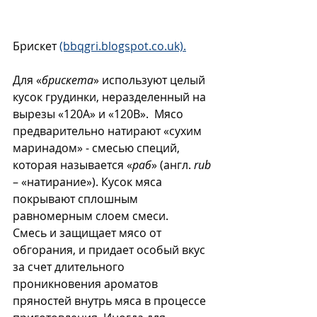
Брискет 
(bbqgri.blogspot.co.uk).
Для «
брискета
» используют целый 
кусок грудинки, неразделенный на 
вырезы «120А» и «120В».  Мясо 
предварительно натирают «сухим 
маринадом» - смесью специй, 
которая называется «
раб
» (англ. 
rub
– «натирание»). Кусок мяса 
покрывают сплошным 
равномерным слоем смеси. 
Смесь и защищает мясо от 
обгорания, и придает особый вкус 
за счет длительного 
проникновения ароматов 
пряностей внутрь мяса в процессе 