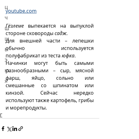
Ц
youtube.com
Ч
Гëзлеме
 выпекается на выпуклой 
Ш
стороне сковороды 
садж
.
Щ
Для внешней части – лепешки 
обычно используется 
Ы
полуфабрикат из теста 
юфка
.
Э
Начинки могут быть самыми 
разнообразными – сыр, мясной 
Ю
фарш, яйцо, сольно или 
Я
смешанные со шпинатом или 
кинзой. Сейчас нередко 
используют также картофель, грибы 
и морепродукты.
Г