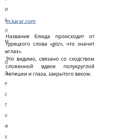
И
К
m.karar.com
Л
Название блюда происходит от 
М
турецкого слова «
göz
», что значит 
«глаз».
Н
Это видимо, связано со сходством 
О
сложенной вдвое полукруглой 
П
лепешки и глаза, закрытого веком.
Р
С
Т
У
Ф
Х