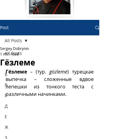
Post
All Posts
Sergey Dobrynin
All Posts
1 min read
Гëзлеме
А
Гëзлеме
 – (тур. 
gözleme
) турецкае 
Б
выпечка – сложенные вдвое 
В
лепешки из тонкого теста с 
различными начинками.
Г
Д
Е
Ж
З