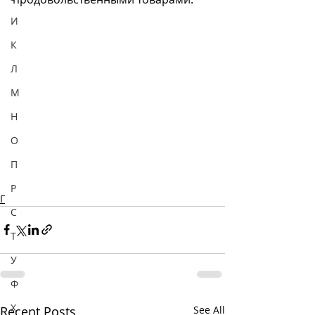
И
К
Л
М
Н
О
П
Р
Г
С
Т
У
Ф
Х
Recent Posts
See All