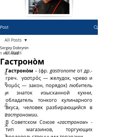
Post
All Posts
Sergey Dobrynin
All Posts
1 min read
Гастронòм
А
Гастронòм
 – (фр. 
gastronome
 от др.-
Б
греч.  γαστρός — желудок, чрево и 
В
νομός — закон, порядок) любитель 
и знаток изысканной кухни, 
Г
обладатель тонкого кулинарного 
Д
вкуса, человек разбирающийся в 
гастрономии
.
Е
В Советском Союзе «
гастроном
» - 
Ж
тип магазинов, торгующих 
З
продовольственными товарами.