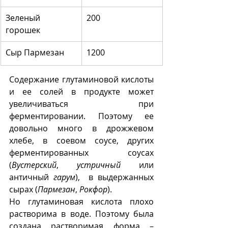
Зеленый 
200
горошек
Сыр Пармезан
1200
Содержание глутаминовой кислоты 
и ее солей в продукте может 
увеличиваться при 
ферментировании. Поэтому ее 
довольно много в дрожжевом 
хлебе, в соевом соусе, других 
ферментированных соусах 
(
Вустерский
, 
устричный
 или 
античный 
гарум
),  в выдержанных 
сырах (
Пармезан
, 
Рокфор
). 
Но глутаминовая кислота плохо 
растворима в воде. Поэтому была 
создана растворимая форма – 