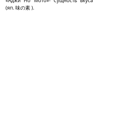
«Аджи Но Мото»- Сущность вкуса 
(яп. 味の素 ).