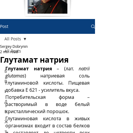
Post
All Posts
Sergey Dobrynin
All Posts
2 min read
Глутамат натрия
А
Глутамат натрия
 – (лат. 
natrii 
Б
glutamas
) натриевая соль 
В
глутаминовой кислоты. Пищевая 
добавка Е 621 - усилитель вкуса. 
Г
Потребительская форма – 
Д
растворимый в воде белый 
кристаллический порошок. 
Е
Глутаминовая кислота в живых 
Ж
организмах входит в состав белков 
З
и составляет до четверти всех 