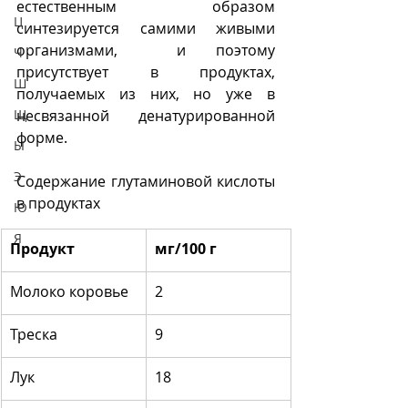
естественным образом 
Ц
синтезируется самими живыми 
организмами,  и поэтому 
Ч
присутствует в продуктах, 
Ш
получаемых из них, но уже в 
Щ
несвязанной денатурированной 
форме.
Ы
Э
Содержание глутаминовой кислоты 
в продуктах
Ю
Я
Продукт
​мг/100 г
​Молоко коровье
2
​Треска
​9
Лук
18