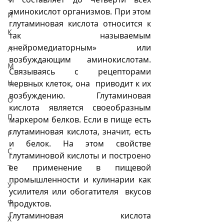
аминокислот организмов. При этом 
И
глутаминовая кислота относится к 
К
так называемым 
«нейромедиаторным» или 
Л
возбуждающим аминокислотам. 
М
Связываясь с рецепторами 
Н
нервных клеток, она  приводит к их 
возбуждению. Глутаминовая 
О
кислота является своеобразным 
П
маркером белков. Если в пище есть 
глутаминовая кислота, значит, есть 
Р
и белок. На этом свойстве 
С
глутаминовой кислоты и построено 
ее применение в пищевой 
Т
промышленности и кулинарии как 
У
усилителя или обогатителя  вкусов 
Ф
продуктов.
Глутаминовая кислота 
Х