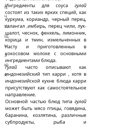
Ингредиенты для соуса 
гулай
Ц
состоят из таких ярких специй, как 
Ч
куркума, кориандр, черный перец, 
галангал ,имбирь, перец чили, лук-
Ш
шалот, чеснок, фенхель, лимонник, 
Щ
корица и тмин, измельченных в 
Ы
пасту и приготовленных в 
кокосовом молоке с основными 
Э
ингредиентами блюда.  
Ю
Гулай
 часто описывают как 
индонезийский тип карри , хотя в 
Я
индонезийской кухне блюда карри 
присутствуют как самостоятельное 
направление.  
Основной частью блюд типа 
гулай
может быть мясо птицы, говядина, 
баранина, козлятина, различные 
субпродукты, рыба и 