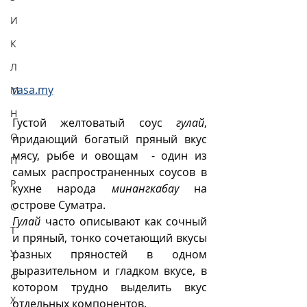
И
К
Л
rasa.my
М
Н
Густой желтоватый соус 
гулай
, 
О
придающий богатый пряный вкус 
мясу, рыбе и овощам  - один из 
П
самых распространенных соусов в 
Р
кухне народа 
минангкабау
 на 
острове Суматра. 
С
Гулай
 часто описывают как сочный 
Т
и пряный, тонко сочетающий вкусы 
У
разных пряностей в одном 
выразительном и гладком вкусе, в 
Ф
котором трудно выделить вкус 
Х
отдельных компонентов.