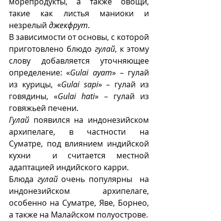
морепродукты, а также овощи, 
такие как листья маниоки и 
незрелый 
джекфрут
.
В зависимости от основы, с которой 
приготовлено блюдо 
гулай
, к этому 
слову добавляется уточняющее 
определение: «
Gulai ayam
» – гулай 
из курицы, «
Gulai sapi
» – гулай из 
говядины, «
Gulai hati
» – гулай из 
говяжьей печени.
Гулай
 появился на индонезийском 
архипелаге, в частности на 
Суматре, под влиянием индийской 
кухни  и считается местной 
адаптацией индийского карри.  
Блюда 
гулай
 очень популярны  на 
индонезийском архипелаге, 
особенно на Суматре, Яве, Борнео, 
а также на Малайском полуострове.  