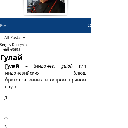
Post
All Posts
Sergey Dobrynin
All Posts
1 min read
Гулай
А
Гулай
 – (индонез. 
gulai
) тип 
Б
индонезийских блюд, 
В
приготовленных в остром пряном 
соусе.
Г
Д
Е
Ж
З