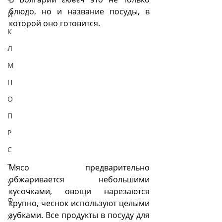
блюдо, но и название посуды, в 
И
которой оно готовится.
К
Л
М
Н
О
П
Р
С
Т
Мясо предварительно 
обжаривается небольшими 
У
кусочками, овощи нарезаются 
Ф
крупно, чеснок используют целыми 
зубками. Все продукты в посуду для 
Х