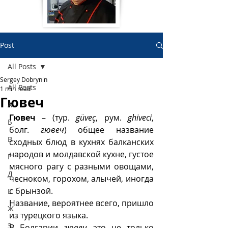
Post
All Posts
Sergey Dobrynin
All Posts
1 min read
Гювеч
А
Гювеч
 – (тур. 
güveç
, рум.
ghiveci
, 
Б
болг. 
гювеч
) общее название 
В
сходных блюд в кухнях балканских 
народов и молдавской кухне, густое 
Г
мясного рагу с разными овощами, 
Д
чесноком, горохом, алычей, иногда 
с брынзой. 
Е
Название, вероятнее всего, пришло 
Ж
из турецкого языка.
З
В Болгарии 
гювеч
 это не только 