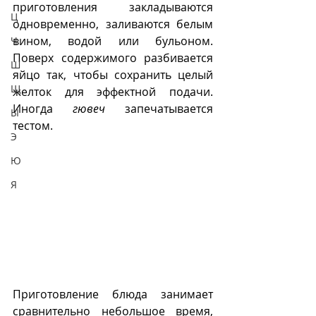
приготовления закладываются 
Ц
одновременно, заливаются белым 
вином, водой или бульоном. 
Ч
Поверх содержимого разбивается  
Ш
яйцо так, чтобы сохранить целый 
Щ
желток для эффектной подачи. 
Иногда 
гювеч 
запечатывается 
Ы
тестом. 
Э
Ю
Я
Приготовление блюда занимает 
сравнительно небольшое время, 