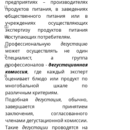
предприятиях – производителях 
Ц
продуктов питания, в заведениях 
общественного питания или в 
Ч
учреждениях осуществляющих 
Ш
экспертизу продуктов питания 
Щ
поступающих потребителям. 
Профессиональную 
дегустацию
Ы
может осуществлять не один 
Э
специалист, а группа 
профессионалов - 
дегустационная 
Ю
комиссия
, где каждый эксперт 
Я
оценивает блюдо или продукт по 
многобальной шкале по 
различным критериям. 
Подобная 
дегустация
, обычно, 
завершается принятием 
заключения, согласованного 
членами дегустационной комиссии.  
Такие 
дегустации
 проводятся на 