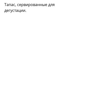
Тапас, сервированные для 
дегустации.
Дегустация вина – целый букет 
вкусов и ароматов.
Интересный вид 
дегустации
, так 
называемая «
слепая дегустация
», 
когда людям, в ней участвующим 
завязывают глаза, отключая, таким 
образом, один из органов чувств – 