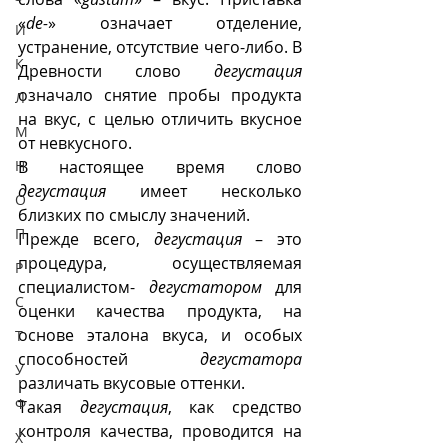
«
de-
» означает отделение, 
И
устранение, отсутствие чего-либо. В 
К
Древности слово 
дегустация 
означало снятие пробы продукта 
Л
на вкус, с целью отличить вкусное 
М
от невкусного.
Н
В настоящее время слово 
дегустация
 имеет несколько 
О
близких по смыслу значений. 
П
Прежде всего, 
дегустация
 – это 
процедура, осуществляемая 
Р
специалистом- 
дегустатором
 для 
С
оценки качества продукта, на 
основе эталона вкуса, и особых 
Т
способностей 
дегустатора
У
различать вкусовые оттенки. 
Ф
Такая 
дегустация
, как средство 
контроля качества, проводится на 
Х