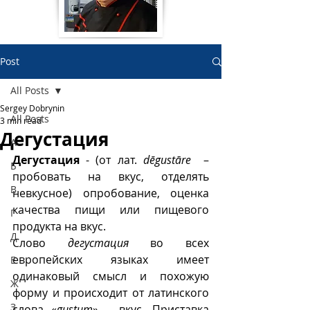
Post
All Posts
Sergey Dobrynin
All Posts
3 min read
Дегустация
А
Дегустация 
- (от лат.
dēgustāre
  – 
Б
пробовать на вкус, отделять 
В
невкусное)
опробование, оценка 
ка­чества пищи или пищевого 
Г
продукта на вкус. 
Д
Слово 
дегустация
 во всех 
европейских языках имеет 
Е
одинаковый смысл и похожую 
Ж
форму и происходит от латинского 
З
слова «
gustum
» – вкус. Приставка 