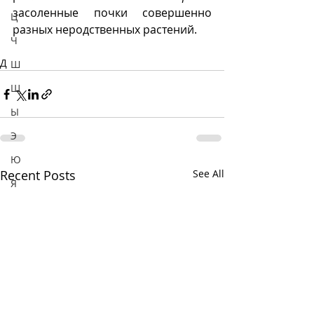
засоленные почки совершенно 
Ц
разных неродственных растений.
Ч
Д
Ш
Щ
Ы
Э
Ю
Recent Posts
See All
Я