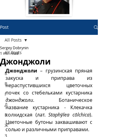
Post
All Posts
Sergey Dobrynin
All Posts
1 min read
Джонджоли
А
Джонджоли
 – грузинская пряная 
Б
закуска и приправа из 
В
нераспустившихся цветочных 
почек со стебельками кустарника 
Г
джонджоли
.  Ботаническое 
Д
название кустарника - Клекачка 
колхидская (лат. 
Staphȳlea cōlchica
).  
Е
Цветочные бутоны заквашивают с 
Ж
солью и различными приправами.
З