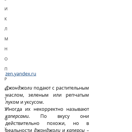
И
К
Л
М
Н
О
П
zen.yandex.ru
Р
Джонджоли
 подают с растительным 
С
маслом, зеленым или репчатым 
Т
луком и уксусом.
Иногда их некорректно называют 
У
каперсами
. По вкусу они 
Ф
действительно похожи, но в 
Х
реальности 
джонджоли
 и 
каперсы
 – 