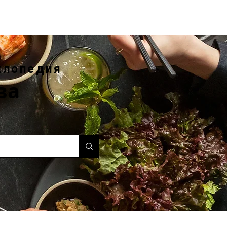
клопедия
ва