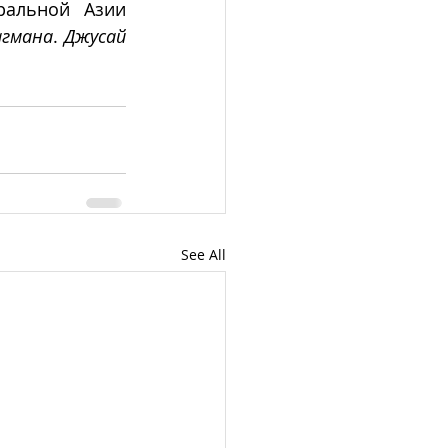
альной Азии 
агмана
. 
Джусай
See All