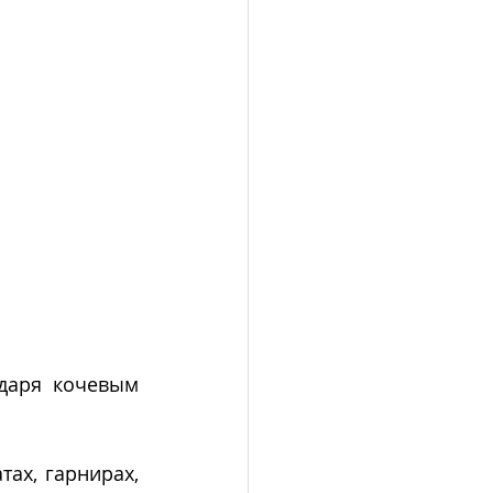
даря кочевым 
ах, гарнирах, 