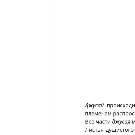
Джусай
 происходи
племенам распрост
Все части 
джусая
 
Листья душистого 