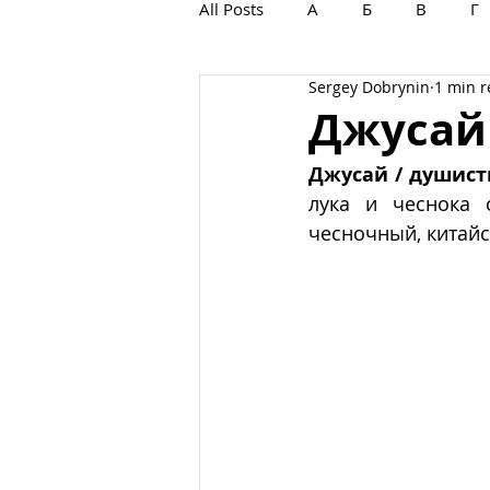
All Posts
А
Б
В
Г
Sergey Dobrynin
1 min 
С
Т
У
Ф
Х
Джусай
Джусай / душист
лука и чеснока 
чесночный, китайск