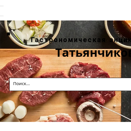
Гастрономическая энци
Татьянчико