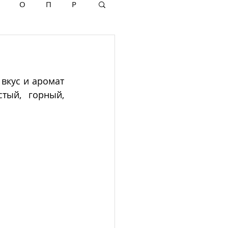
О
П
Р
вкус и аромат 
тый, горный, 