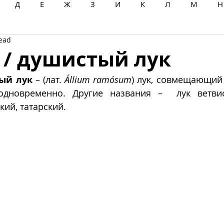
Д
Е
Ж
З
И
К
Л
М
Н
read
Ц
Ч
Ш
Щ
Ы
Э
Ю
Я
 / душистый лук
ый лук
 – (лат. 
Állium ramósum
) лук, совмещающий 
одновременно. Другие названия –  лук ветвис
ий, татарский. 