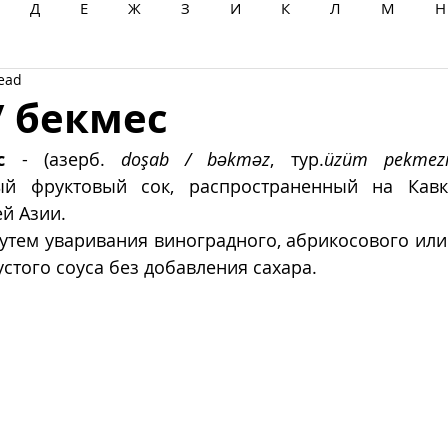
Д
Е
Ж
З
И
К
Л
М
Н
read
Ц
Ч
Ш
Щ
Ы
Э
Ю
Я
/ бекмес
с
 - (азерб. 
doşab / bəkməz
, тур.
üzüm pekmez
ый фруктовый сок, распространенный на Кавка
й Азии. 
утем уваривания виноградного, абрикосового или 
устого соуса без добавления сахара.