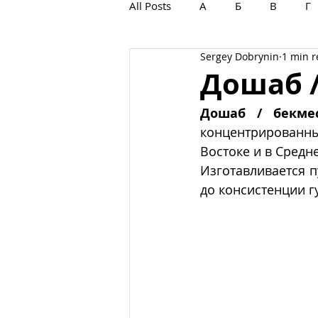
All Posts
А
Б
В
Г
Sergey Dobrynin
1 min 
С
Т
У
Ф
Х
Дошаб 
Дошаб / бекме
концентрированн
Востоке и в Средне
Изготавливается п
до консистенции г