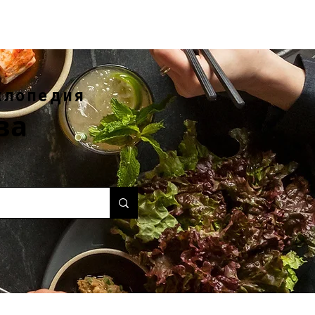
клопедия
ва