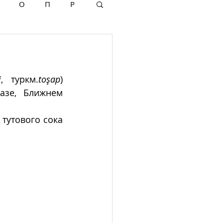
О
П
Р
i
, туркм.
toşap
)  
зе, Ближнем 
тутового сока 