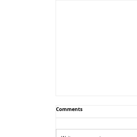
Фуд-корт / ресторанный
Comments
дворик
Фуд-корт / ресторанный
дворик – (англ. foodcort от