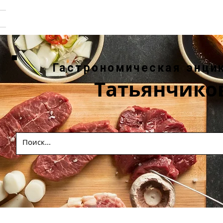
Гастрономическая энци
Татьянчико