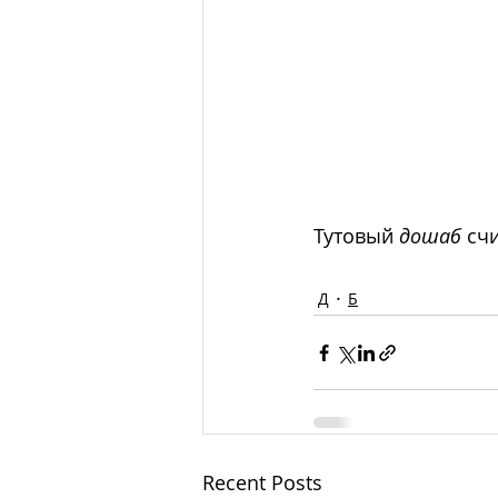
Тутовый 
дошаб 
сч
Д
Б
Recent Posts