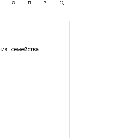
О
П
Р
из семейства 