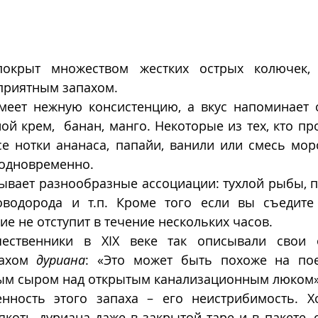
окрыт множеством жестких острых колючек, 
риятным запахом. 
меет нежную консистенцию, а вкус напоминает 
ной крем,  банан, манго. Некоторые из тех, кто пр
се нотки ананаса, папайи, ванили или смесь моро
 одновременно. 
ывает разнообразные ассоциации: тухлой рыбы, п
сие не отступит в течение нескольких часов.
шественники в XIX веке так описывали свои 
ахом 
дуриана
: «Это может быть похоже на пое
вым сыром над открытым канализационным люком»
нность этого запаха – его неистрибимость. Хо
коть дуриана даже в закрытой таре и в пакете, с