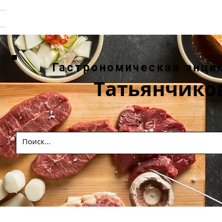
Гастрономическая энци
Татьянчико