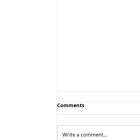
Фуд-корт / ресторанный
Comments
дворик
Фуд-корт / ресторанный
дворик – (англ. foodcort от
Write a comment...
food – еда, cort - двор)