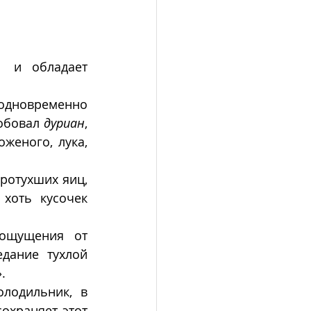
 и обладает 
одновременно 
обовал 
дуриан
, 
женого, лука, 
ротухших яиц, 
канализации, сероводорода и т.п. Кроме того если вы съедите хоть кусочек 
ощущения от 
дание тухлой 
. 
лодильник, в 
охраняет этот 