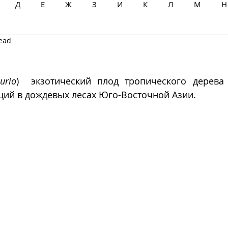
Д
Е
Ж
З
И
К
Л
М
Н
read
Ц
Ч
Ш
Щ
Ы
Э
Ю
Я
urio
)  экзотический плод тропического дерева 
щий в дождевых лесах Юго-Восточной Азии.