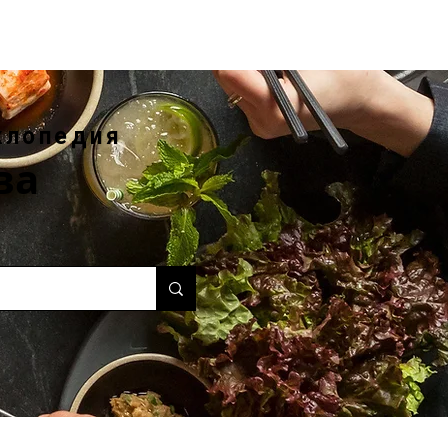
клопедия
ва