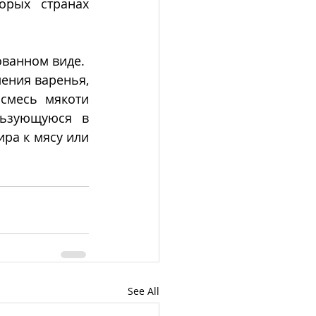
рых странах 
ованном виде.
ения варенья, 
конфет и мороженого. Семена являются отличной приправой, а смесь мякоти 
ьзующуюся в 
ра к мясу или 
See All