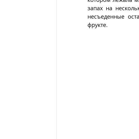
запах на несколь
несъеденные оста
фрукте.