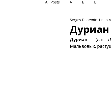
All Posts
А
Б
В
Г
Sergey Dobrynin
1 min 
С
Т
У
Ф
Х
Дуриан
Дуриан
 – (лат. 
D
Мальвовых, расту