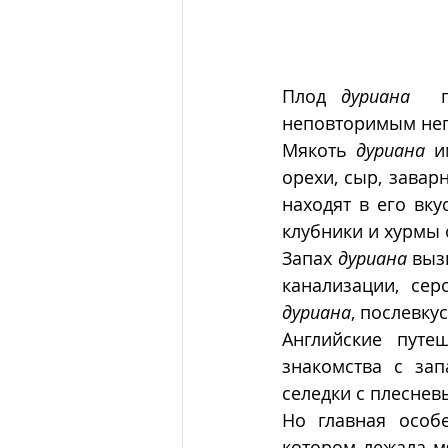
Плод 
дуриана
  п
неповторимым неп
Мякоть 
дуриана
 и
орехи, сыр, завар
находят в его вку
клубники и хурмы
Запах 
дуриана
 выз
дуриана
, послевку
Английские путе
знакомства с зап
селедки с плесне
Но главная особе
котором лежала мя