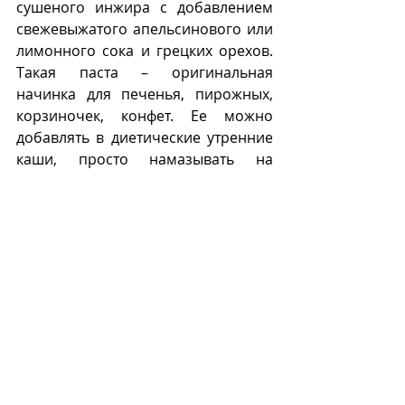
сушеного инжира с добавлением 
свежевыжатого апельсинового или 
лимонного сока и грецких орехов. 
Такая паста – оригинальная  
начинка для печенья, пирожных, 
корзиночек, конфет. Ее можно 
добавлять в диетические утренние 
каши, просто намазывать на 
хрустящие хлебцы в качестве 
самостоятельного десерта. 
Инжир и конфитюры из инжира – 
основы для оригинальных 
рецептов мороженого.