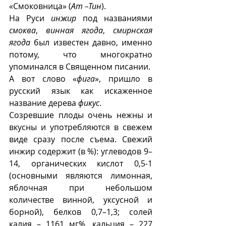
«Смоковница» (
Ат –Тин
).
На Руси 
инжир
 под названиями 
смоква
, 
винная ягода
, 
смирнская 
ягода
 был известен давно, именно 
потому, что многократно 
упоминался в Священном писании. 
А вот слово «
фига
», пришло в 
русский язык как искаженное 
название дерева 
фикус
.  
Созревшие плоды очень нежны и 
вкусны и употребляются в свежем 
виде сразу после съема. Свежий 
инжир содержит (в %): углеводов 9–
14, органических кислот 0,5-1 
(основными являются лимонная, 
яблочная при небольшом 
количестве винной, уксусной и 
борной), белков 0,7–1,3; солей 
калия – 1161 мг%, кальция – 227 