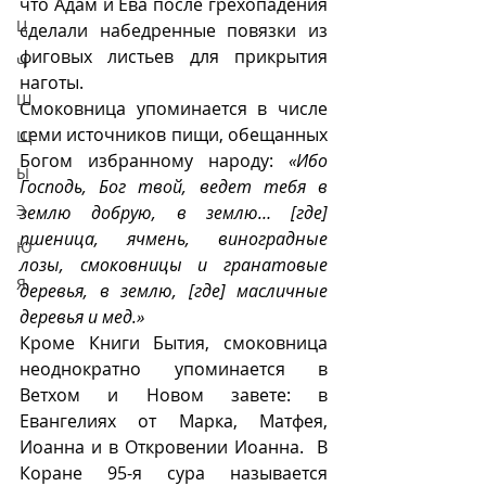
что Адам и Ева после грехопадения 
Ц
сделали набедренные повязки из 
фиговых листьев для прикрытия 
Ч
наготы.
Ш
Смоковница упоминается в числе 
семи источников пищи, обещанных 
Щ
Богом избранному народу: 
«Ибо 
Ы
Господь, Бог твой, ведет тебя в 
Э
землю добрую, в землю… [где] 
пшеница, ячмень, виноградные 
Ю
лозы, смоковницы и гранатовые 
Я
деревья, в землю, [где] масличные 
деревья и мед.»
Кроме Книги Бытия, смоковница 
неоднократно упоминается в  
Ветхом и Новом завете: в 
Евангелиях от Марка, Матфея, 
Иоанна и в Откровении Иоанна. 
В 
Коране 95-я сура называется 