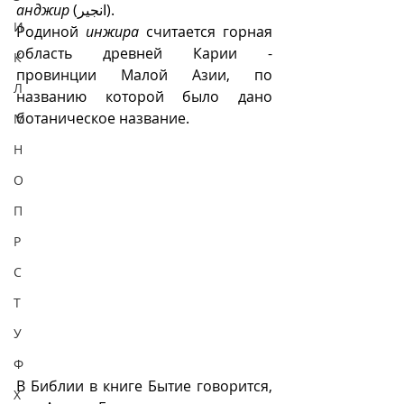
анджир
 (انجیر).
И
Родиной 
инжира
 считается горная 
область древней Карии - 
К
провинции Малой Азии, по 
Л
названию которой было дано 
ботаническое название.
М
Н
О
П
Р
С
Т
У
Ф
В Библии в книге Бытие говорится, 
Х