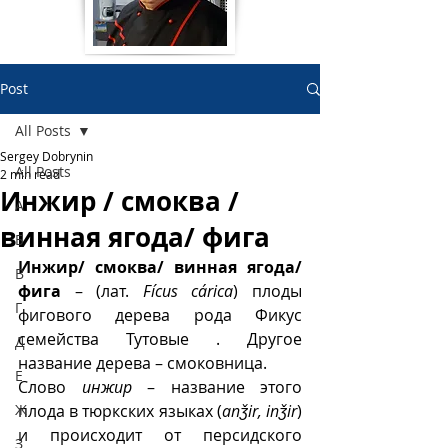
Post
All Posts
Sergey Dobrynin
All Posts
2 min read
Инжир / смоква /
А
винная ягода/ фига
Б
Инжир/ смоква/ винная ягода/ 
В
фига
 – (лат. 
Fícus cárica
) плоды 
Г
фигового дерева
рода Фикус 
семейства Тутовые . Другое 
Д
название дерева – смоковница.
Е
Слово 
инжир
 – название этого 
Ж
плода в тюркских языках (
anǯir, inǯir
) 
и происходит от персидского 
З