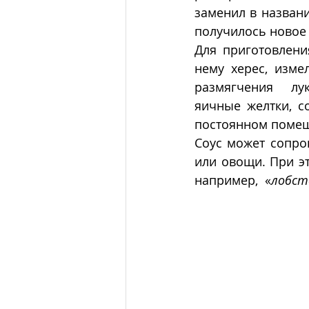
заменил в назван
получилось новое 
Для приготовлени
нему херес, изме
размягчения  лук
яичные желтки, с
постоянном помеш
Соус может сопро
или овощи. При э
например,  «
лобст