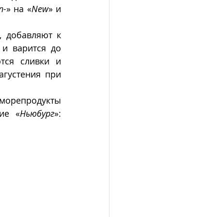
n-
» на «
New
» и 
 добавляют к 
и варится до 
тся сливки и 
густения при 
морепродукты 
ие  «
Ньюбург
»: 