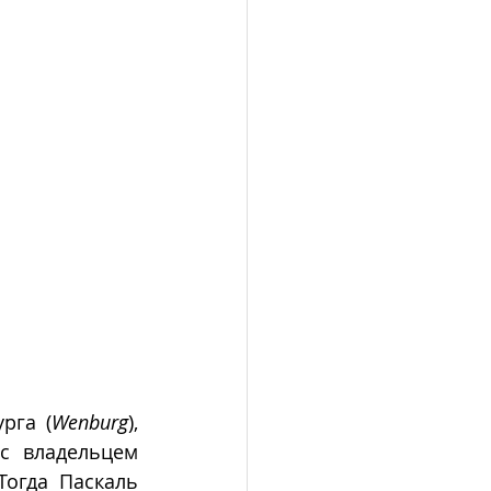
рга (
Wenburg
), 
с владельцем 
огда Паскаль 