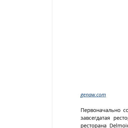
genaw.com
Первоначально со
завсегдатая рест
ресторана Delmoi