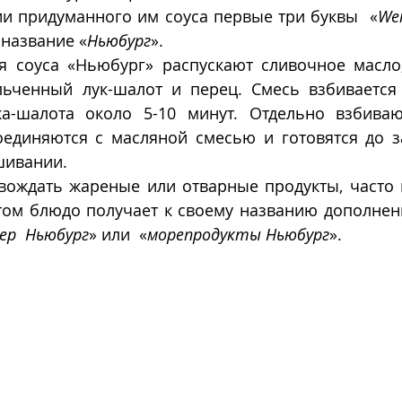
ии придуманного им соуса первые три буквы  «
We
название «
Ньюбург
». 
я соуса «Ньюбург» распускают сливочное масло,
льченный лук-шалот и перец. Смесь взбивается 
а-шалота около 5-10 минут. Отдельно взбиваю
оединяются с масляной смесью и готовятся до за
ивании. 
вождать жареные или отварные продукты, часто 
том блюдо получает к своему названию дополнен
ер  Ньюбург
» или  «
морепродукты Ньюбург
».