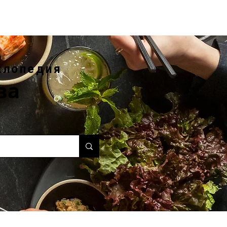
клопедия
ва