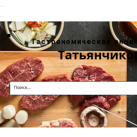
Гастрономическая энци
Татьянчико