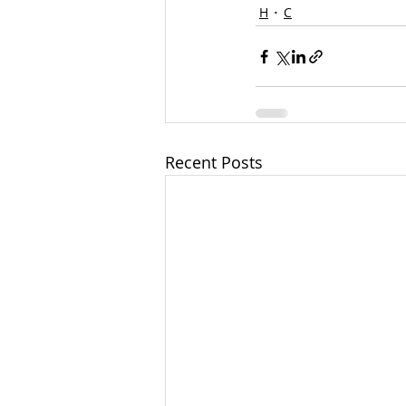
Н
С
Recent Posts