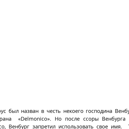
ус был назван в честь некоего господина Венбу
орана  «Delmonico». Но после ссоры Венбурга 
co, Венбург запретил использовать свое имя.  Т