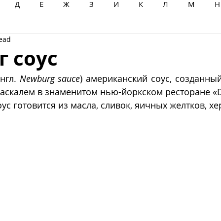
Д
Е
Ж
З
И
К
Л
М
Н
read
Ц
Ч
Ш
Щ
Ы
Э
Ю
Я
 соус
англ. 
Newburg sauce
) американский соус, созданны
скалем в знаменитом нью-йоркском ресторане «D