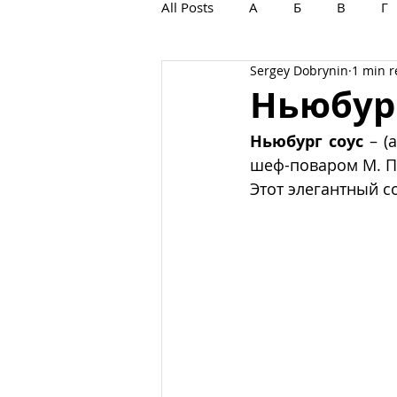
All Posts
А
Б
В
Г
Sergey Dobrynin
1 min 
С
Т
У
Ф
Х
Ньюбург
Ньюбург соус
 – (
шеф-поваром М. Па