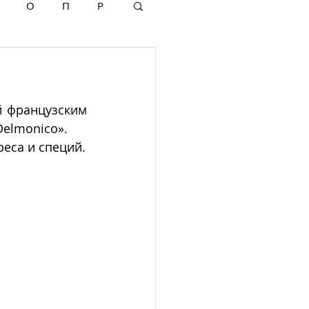
О
П
Р
й французским 
elmonico».  
Этот элегантный соус готовится из масла, сливок, яичных желтков, хереса и специй. 