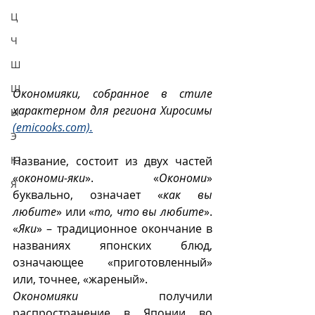
Ц
Ч
Ш
Щ
Окономияки, собранное в стиле 
характерном для региона Хиросимы 
Ы
(emicooks.com).
Э
Ю
Название, состоит из двух частей 
«
окономи-яки
». «
Окономи
» 
Я
буквально, означает «
как вы 
любите
» или «
то, что вы любите
». 
«
Яки
» – традиционное окончание в 
названиях японских блюд, 
означающее «приготовленный» 
или, точнее, «жареный».
Окономияки
 получили 
распространение в Японии во 