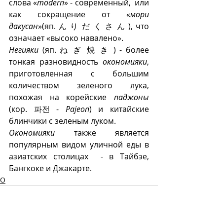
слова «
modern
» - современный,  или 
как сокращение от «
мори 
дакусан
»(яп. ん り だ く さ ん ), что 
означает «высоко навалено». 
Негияки
 (яп. ね ぎ 焼 き ) - более 
тонкая разновидность 
окономияки
, 
приготовленная с большим 
количеством зеленого лука, 
похожая на корейские 
паджоны
(кор. 파전 - 
Pajeon
) и китайские 
блинчики с зеленым луком.
Окономияки
 также является 
популярным видом уличной еды в 
азиатских столицах  - в Тайбэе, 
Бангкоке и Джакарте.
О