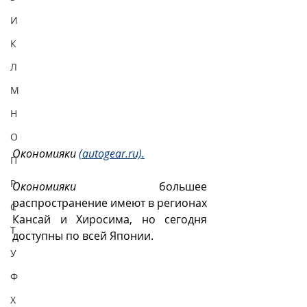
И
К
Л
М
Н
О
Окономияки 
(autogear.ru).
П
Р
Окономияки
 большее 
распространение имеют в регионах 
С
Кансай и Хиросима, но сегодня 
Т
доступны по всей Японии.
У
Ф
Х