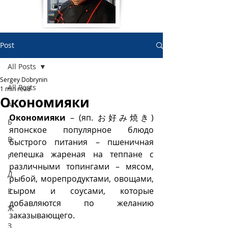
Post
All Posts
Sergey Dobrynin
All Posts
1 min read
Окономияки
А
Окономияки
 – (яп. お好み焼き) 
Б
японское популярное блюдо 
В
быстрого питания – пшеничная 
лепешка жареная на теппане с 
Г
различными топингами – мясом, 
Д
рыбой, морепродуктами, овощами, 
сыром и соусами, которые 
Е
добавляются по желанию 
Ж
заказывающего.
З