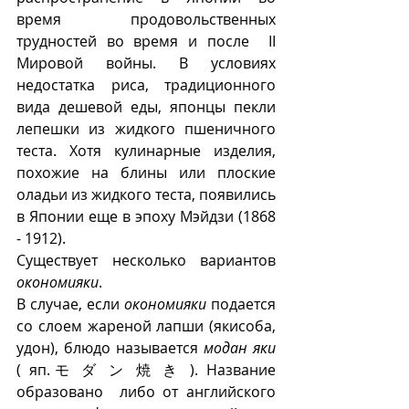
время продовольственных 
трудностей во время и после  II 
Мировой войны. В условиях 
недостатка риса, традиционного 
вида дешевой еды, японцы пекли 
лепешки из жидкого пшеничного 
теста. Хотя кулинарные изделия, 
похожие на блины или плоские 
оладьи из жидкого теста, появились 
в Японии еще в эпоху Мэйдзи (1868 
- 1912).
Существует несколько вариантов 
окономияки
. 
В случае, если 
окономияки
 подается 
со слоем жареной лапши (якисоба, 
удон), блюдо называется 
модан яки
( яп.モ ダ ン 焼 き ). Название 
образовано  либо от английского 