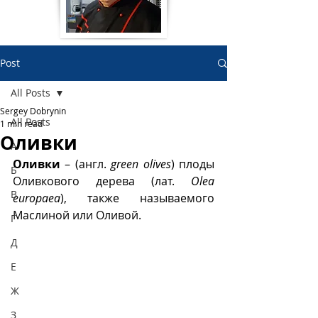
Post
All Posts
Sergey Dobrynin
All Posts
1 min read
Оливки
А
Оливки
 – (англ. 
green olives
) плоды 
Б
Оливкового дерева (лат. 
Olea 
В
europaea
), также называемого 
Маслиной или Оливой.
Г
Д
Е
Ж
З