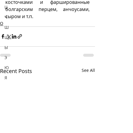
косточками и фаршированные 
Ц
болгарским перцем, анчоусами, 
сыром и т.п.
Ч
О
Ш
Щ
Ы
Э
Ю
Recent Posts
See All
Я