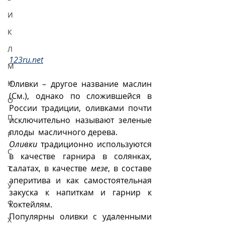
И
К
Л
123ru.net
М
Оливки – другое название маслин 
Н
(См.), однако по сложившейся в 
О
России традиции, оливками почти 
П
исключительно называют зеленые 
плоды  масличного дерева.
Р
Оливки
 традиционно используются 
С
в качестве гарнира в солянках, 
салатах, в качестве 
мезе
, в составе 
Т
аперитива и как самостоятельная 
У
закуска к напиткам и гарнир к 
Ф
коктейлям.
Популярны оливки с удаленными 
Х