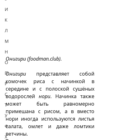
И
К
Л
М
Н
Онигири (foodman.club).
О
П
Онигири
 представляет собой 
комочек риса с начинкой в 
Р
середине и с полоской сушёных 
С
водорослей 
нори
. Начинка также 
может быть равномерно 
Т
примешана с рисом, а в вместо 
У
нори иногда используются листья 
салата, омлет и даже ломтики 
Ф
ветчины. 
Х