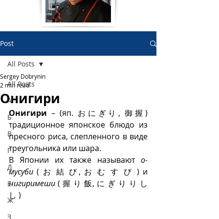
Post
All Posts
Sergey Dobrynin
All Posts
2 min read
Онигири
А
Онигири
 – (яп. おにぎり, 御握) 
Б
традиционное японское блюдо из 
В
пресного риса, слепленного в виде 
треугольника или шара. 
Г
В Японии их также называют 
о-
Д
мусуби 
( お 結 び, お む す び ) и 
нигиримеши
 ( 握 り 飯, に ぎ り り し 
Е
し )
Ж
З