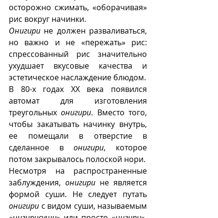
осторожно сжимать, «оборачивая» 
рис вокруг начинки. 
Онигири
 не должен разваливаться, 
но важно и не «пережать» рис: 
спрессованный рис значительно 
ухудшает вкусовые качества и 
эстетическое наслаждение блюдом.
В 80-х годах ХХ века появился 
автомат для изготовления 
треугольных 
онигири
. Вместо того, 
чтобы закатывать начинку внутрь, 
ее помещали в отверстие в 
сделанное в 
онигири
, которое 
потом закрывалось полоской нори. 
Несмотря на распространенные 
заблуждения, 
онигири
 не является 
формой суши. Не следует путать  
онигири
 с видом суши, называемым 
«
нигирисуши
» или просто «
нигири
». 