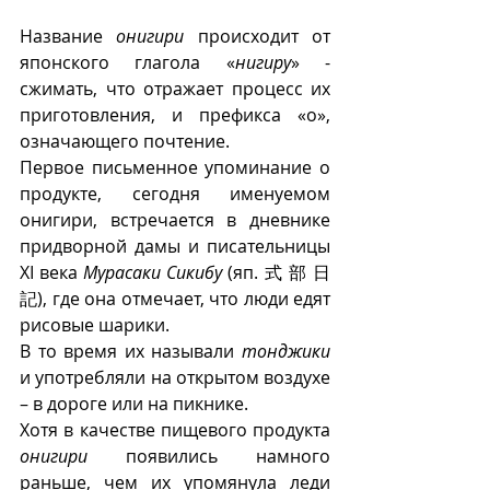
Название 
онигири
 происходит от 
японского глагола «
нигиру
» - 
сжимать, что отражает процесс их 
приготовления, и префикса «о», 
означающего почтение.
Первое письменное упоминание о 
продукте, сегодня именуемом 
онигири, встречается в дневнике 
придворной дамы и писательницы 
XI века 
Мурасаки Сикибу
 (яп. 式 部 日
記), где она отмечает, что люди едят 
рисовые шарики.  
В то время их называли 
тонджики
и употребляли на открытом воздухе 
– в дороге или на пикнике. 
Хотя в качестве пищевого продукта 
онигири
 появились намного 
раньше, чем их упомянула леди 