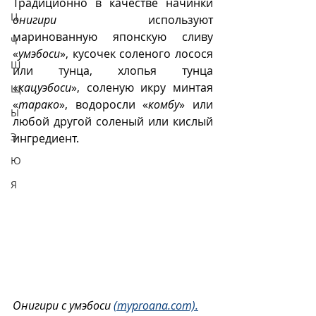
Традиционно в качестве начинки 
Ц
онигири
  используют  
маринованную японскую сливу 
Ч
«
умэбоси
», кусочек соленого лосося 
Ш
или тунца, хлопья тунца 
«
кацуэбоси
», соленую икру минтая  
Щ
«
тарако
», водоросли «
комбу
» или 
Ы
любой другой соленый или кислый 
Э
ингредиент.  
Ю
Я
Онигири с умэбоси 
(myproana.com).