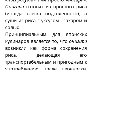
Онигири
 готовят из простого риса 
(иногда слегка подсоленного), а 
суши из риса с уксусом , сахаром и 
солью.  
Принципиальным для японских 
кулинаров является то, что 
онигири
возникли как форма сохранения 
риса, делающая его 
транспортабельным и пригодным к 
употреблению после переноски, 
далеко от места приготовления. В 
то время как 
суши
 появились, как 
способ сохранения и 
приготовления рыбы.  
В Японии 
онигири
 очень 
популярны. Существуют 
специализированные магазинчики, 
где продаются только 
онигири
.