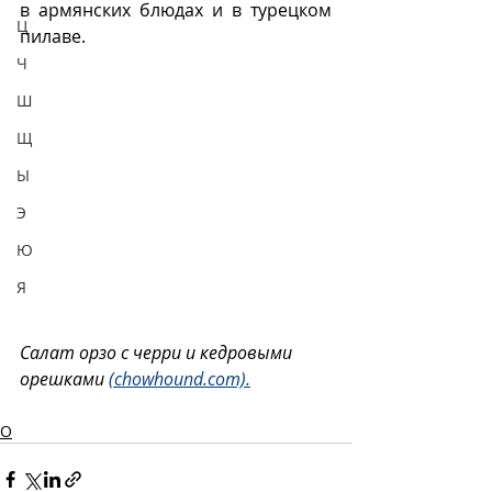
в армянских блюдах и в турецком 
Ц
пилаве. 
Ч
Ш
Щ
Ы
Э
Ю
Я
Салат орзо с черри и кедровыми 
орешками 
(chowhound.com).
О