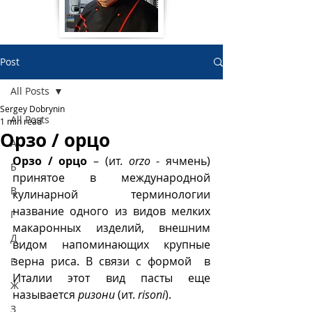
Post
All Posts
Sergey Dobrynin
All Posts
1 min read
Орзо / орцо
А
Орзо / орцо
 – (ит. 
orzo
 - ячмень) 
Б
принятое в международной 
В
кулинарной терминологии 
название одного из видов мелких 
Г
макаронных изделий, внешним 
Д
видом напоминающих крупные 
зерна риса. В связи с формой  в 
Е
Италии этот вид пасты еще 
Ж
называется 
ризони
 (ит. 
risoni
).
З