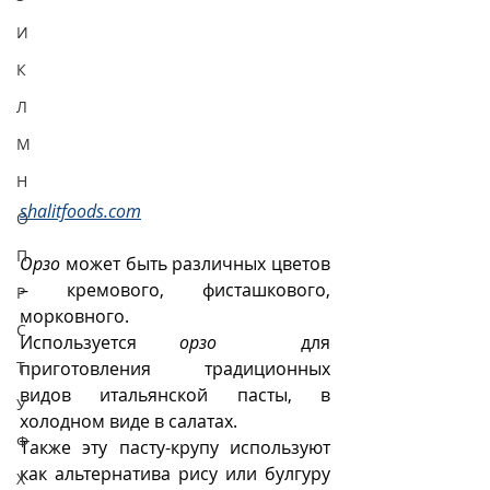
И
К
Л
М
Н
shalitfoods.com
О
П
Орзо
 может быть различных цветов 
– кремового, фисташкового, 
Р
морковного. 
С
Используется 
орзо
  для 
приготовления традиционных 
Т
видов итальянской пасты, в 
У
холодном виде в салатах. 
Ф
Также эту пасту-крупу используют 
как альтернатива рису или булгуру 
Х