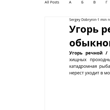
All Posts
А
Б
В
Г
Sergey Dobrynin
1 min 
С
Т
У
Ф
Х
Угорь р
обыкно
Угорь речной /
хищных проходны
катадромная рыба
нерест уходит в мо