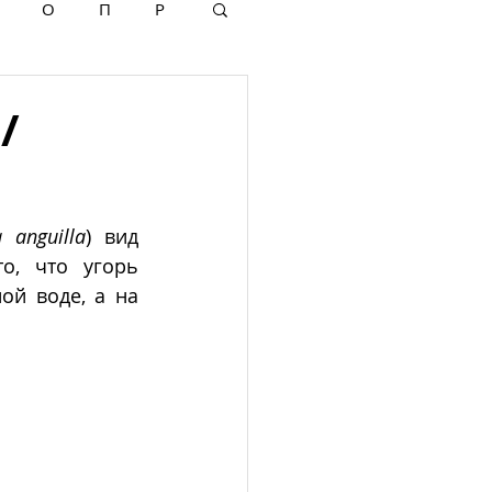
О
П
Р
/
a anguilla
) вид 
, что угорь 
й воде, а на 