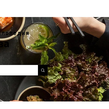
клопедия
ва