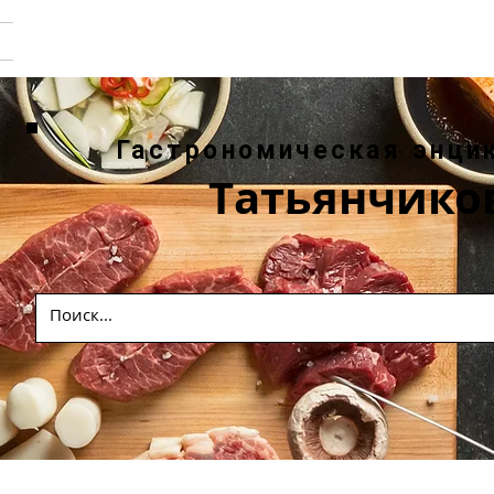
Гастрономическая энци
Татьянчико