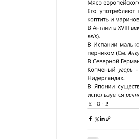
Мясо европейского
Его употребляют 
коптить и маринов
В Англии в XVIII 
eels
).
В Испании малько
перчиком (См. 
Анг
В Северной Герман
Копченый 
угорь
 –
Нидерландах.
В Японии существ
используется 
речн
У
О
Р