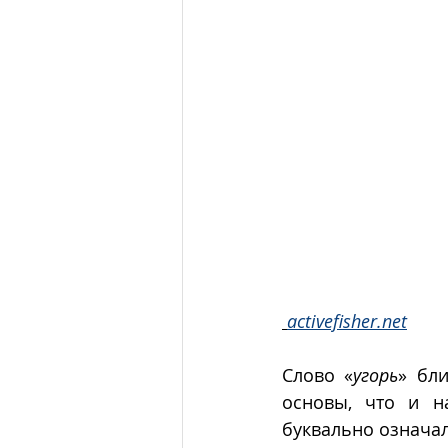
activefisher.net
Слово «
угорь
» бл
основы, что и н
буквально означал