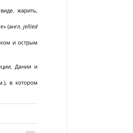
иде. жарить, 
ле
» (англ. 
jellied 
ком и острым 
ции, Дании и 
м.), в котором 