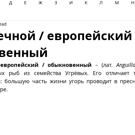
Д
Е
Ж
З
И
К
Л
М
Н
read
Ц
Ч
Ш
Щ
Ы
Э
Ю
Я
ечной / европейский 
венный
 европейский / обыкновенный
 – (лат. 
Anguill
х рыб из семейства Угрёвых. Его отличает то
: большую часть жизни угорь проводит в пресно
ре.