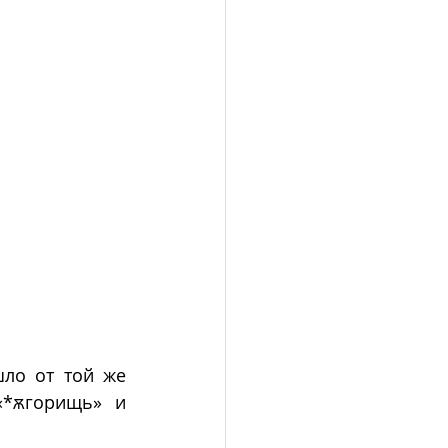
ло от той же 
«*ѫгорищь» и 