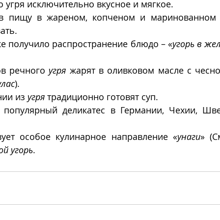
 угря исключительно вкусное и мягкое.
в пищу в жареном, копченом и маринованном в
ать. 
веке получило распространение блюдо – «
угорь в же
в речного 
угря
 жарят в оливковом масле с чесно
улас
).
ии из 
угря
 традиционно готовят суп. 
 популярный деликатес в Германии, Чехии, Шве
ует особое кулинарное направление «
унаги
» (С
ой угорь
. 