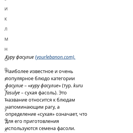
И
К
Л
М
Н
Куру фасулие 
(yourlebanon.com).
О
П
Наиболее известное и очень 
популярное блюдо категории 
Р
фасулие
 – «
куру фасулие
» (тур. 
kuru 
С
fasulye
 – сухая фасоль). Это 
название относится к блюдам 
Т
напоминающим рагу, а 
У
определение «сухая» означает, что 
Ф
для его приготовления 
используются семена фасоли. 
Х