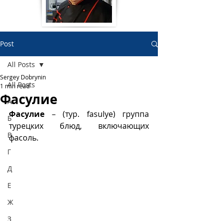
Post
All Posts
Sergey Dobrynin
All Posts
1 min read
Фасулие
А
Фасулие
 – (тур. fasulye) группа 
Б
турецких блюд, включающих 
В
фасоль.
Г
Д
Е
Ж
З