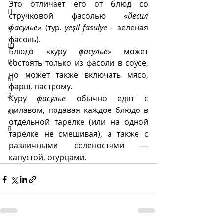
Это отличает его от блюд со 
Ц
стручковой фасолью «
йесил 
фасулье
» (тур. 
yeşil fasulye
 – зеленая 
Ч
фасоль). 
Ш
Блюдо «куру 
фасулье
» может 
Щ
состоять только из фасоли в соусе, 
но может также включать мясо, 
Ы
фарш, пастрому. 
Э
Куру 
фасулье
 обычно едят с 
пилавом, подавая каждое блюдо в 
Ю
отдельной тарелке (или на одной 
Я
тарелке не смешивая), а также с 
различными соленостями — 
капустой, огурцами.