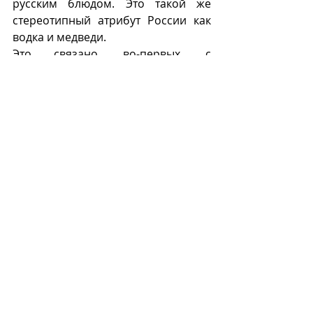
русским блюдом. Это такой же 
стереотипный атрибут России как 
водка и медведи.
Это связано, во-первых, с 
послереволюционной волной 
русской эмиграции, которая 
перенесла на Европейскую почву 
привычные русские блюда. Так 
борщ
 появился в русских 
заведениях в Праге, Берлине (кафе 
«Леон», «Ландграф») и Париже 
(рестораны «Распутин», 
«Шахерезада»).  
Другой фактор продвижения 
борща 
как «традиционного русского 
блюда» – третья волна эмиграции 
из Советского Союза. Советские 
эмигранты в Израиле, Европейских 
странах и особенно в США 