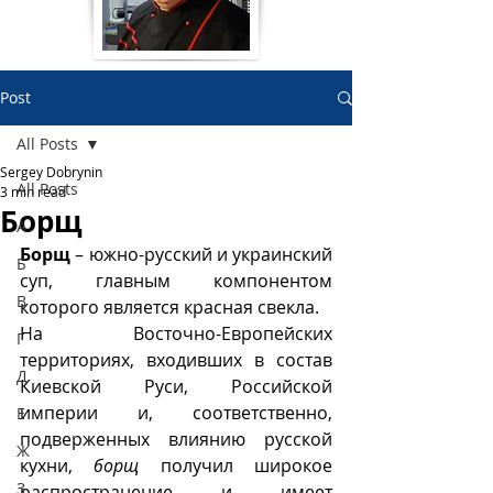
Post
All Posts
Sergey Dobrynin
All Posts
3 min read
Борщ
А
Борщ 
– южно-русский и украинский 
Б
суп, главным компонентом 
В
которого является красная свекла. 
На Восточно-Европейских 
Г
территориях, входивших в состав 
Д
Киевской Руси, Российской 
империи и, соответственно, 
Е
подверженных влиянию русской 
Ж
кухни, 
борщ 
получил широкое 
З
распространение и имеет 