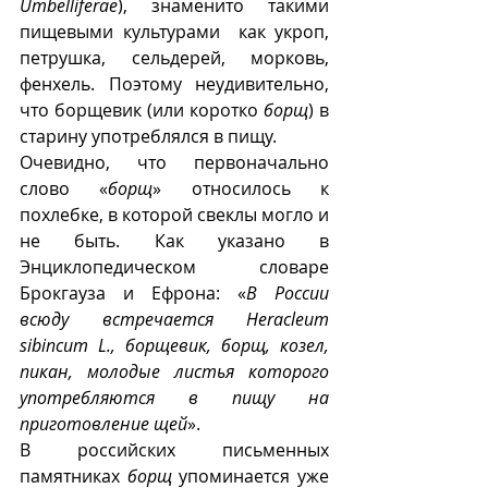
Umbellíferae
), знаменито такими 
пищевыми культурами  как укроп, 
петрушка, сельдерей, морковь, 
фенхель. Поэтому неудивительно, 
что борщевик (или коротко 
борщ
) в 
старину употреблялся в пищу. 
Очевидно, что первоначально 
слово «
борщ
» относилось к 
похлебке, в которой свеклы могло и 
не быть. Как указано в 
Энциклопедическом словаре 
Брокгауза и Ефрона: «
В России 
всюду встречается Heracleum 
sibincum L., борщевик, борщ, козел, 
пикан, молодые листья которого 
употребляются в пищу на 
приготовление щей
». 
В российских письменных 
памятниках 
борщ
 упоминается уже  