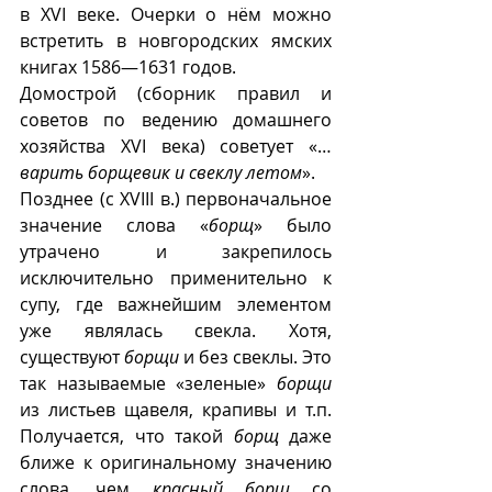
в XVI веке. Очерки о нём можно 
встретить в новгородских ямских 
книгах 1586—1631 годов. 
Домострой (сборник правил и 
советов по ведению домашнего 
хозяйства XVI века) советует «…
варить борщевик и свеклу летом
».
Позднее (с XVIII в.) первоначальное 
значение слова «
борщ
» было 
утрачено и закрепилось 
исключительно применительно к 
супу, где важнейшим элементом 
уже являлась свекла. Хотя, 
существуют 
борщи
 и без свеклы. Это 
так называемые «зеленые» 
борщи
из листьев щавеля, крапивы и т.п. 
Получается, что такой 
борщ
 даже 
ближе к оригинальному значению 
слова, чем 
красный борщ
 со 