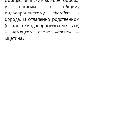
с общеславянским «
borda
»– борода, 
и восходит к общему 
индоевропейскому «
bordha
» - 
борода. В отдалённо родственном 
(но так же индоевропейском языке) 
– немецком, слово «
borste
» — 
«щетина».