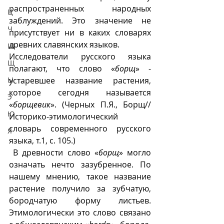
распространенных народных 
Ц
заблуждений. Это значение не 
Ч
присутствует ни в каких словарях 
древних славянских языков. 
Ш
Исследователи русского языка  
Щ
полагают, что слово «
борщ
» - 
устаревшее название растения, 
Ы
которое сегодня называется 
Э
«
борщевик
». (Черных П.Я., Борщ// 
Ю
Историко-этимологический 
словарь современного русского 
Я
языка, т.1, с. 105.)
 В древности слово «
борщ
» могло 
означать нечто зазубренное. По 
нашему мнению, такое название 
растение получило за зубчатую, 
бородчатую форму листьев. 
Этимологически это слово связано 