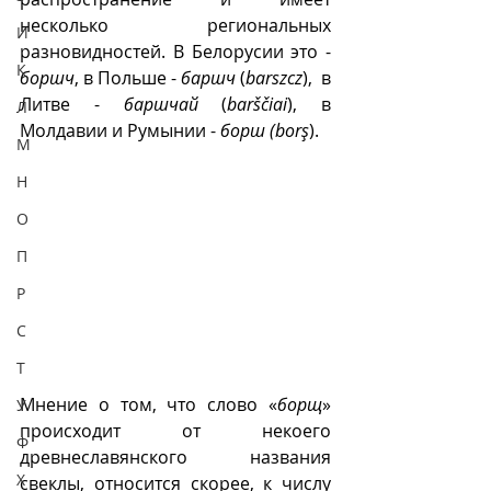
несколько региональных 
И
разновидностей. В Белорусии это - 
К
боршч
, в Польше - 
баршч
 (
barszcz
),  в 
Литве - 
баршчай
 (
barščiai
), в 
Л
Молдавии и Румынии - 
борш (borş
).
М
Н
О
П
Р
С
Т
Мнение о том, что слово «
борщ
» 
У
происходит от некоего 
Ф
древнеславянского названия 
Х
свеклы, относится скорее, к числу 