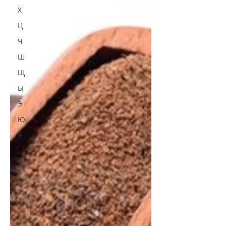
Х
Ц
Ч
Ш
Щ
Ы
Э
Ю
Я