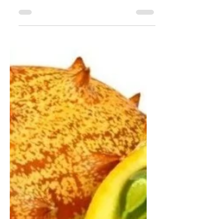
Портулак
огородный /
дандур
Портулак огородный / дандур - (лат.
Portúlaca olerácea) растение
семейства Портулаковые, вид рода
Портулак. В Евразии (и на
территории...