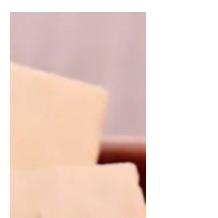
загустителей, эмульгаторов (Е400 –
Е499). Согласно...