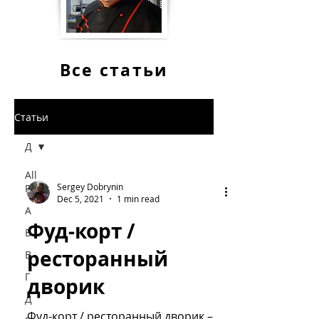
Все статьи
Статьи
Д
All
Sergey Dobrynin
Posts
Dec 5, 2021
1 min read
А
Фуд-корт /
Б
ресторанный
В
Г
дворик
Д
Фуд-корт / ресторанный дворик –