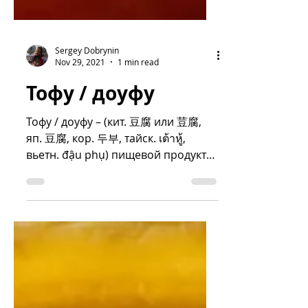
Sergey Dobrynin
Nov 29, 2021
1 min read
Тофу / доуфу
Тофу / доуфу – (кит. 豆腐 или 荳腐,
яп. 豆腐, кор. 두부, тайск. เต้าหู้,
вьетн. đậu phụ) пищевой продукт
из свернувшегося соевого
«молока»,...