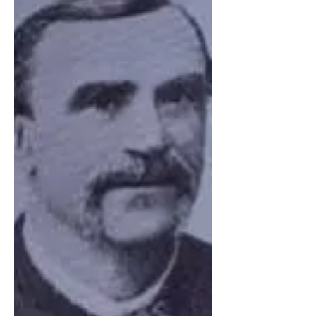
Дюкасс, Ален – (фр. Alain Ducasse,
род. 13.09.1956) один из самых
талантливых и успешных поваров
современности, выдающийся
французский...