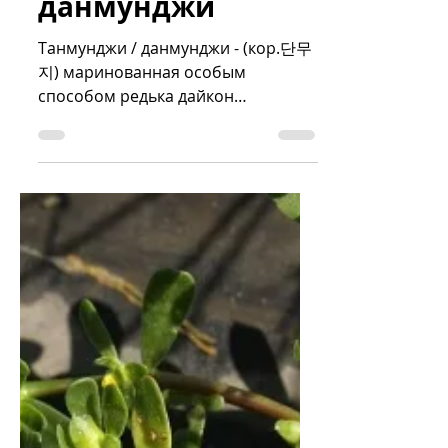
Sergey Dobrynin
Nov 29, 2021
1 min read
Танмунджи /
данмунджи
Танмунджи / данмунджи - (кор.단무
지) маринованная особым
способом редька дайкон
характерного желтого цвета.
Корейский аналог японского...