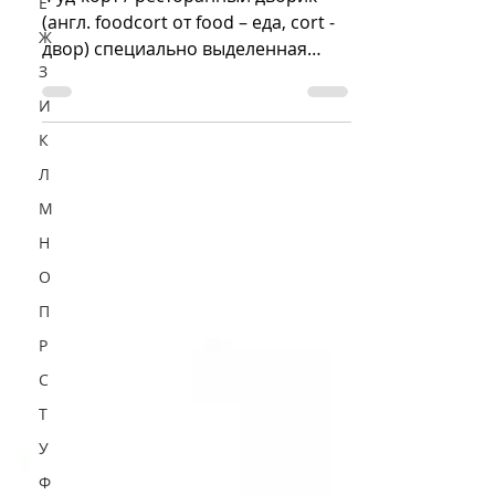
Е
(англ. foodcort от food – еда, cort -
Ж
двор) специально выделенная
З
зона питания в торгово-
развлекательном...
И
К
Л
М
Н
О
П
Р
С
Т
У
Ф