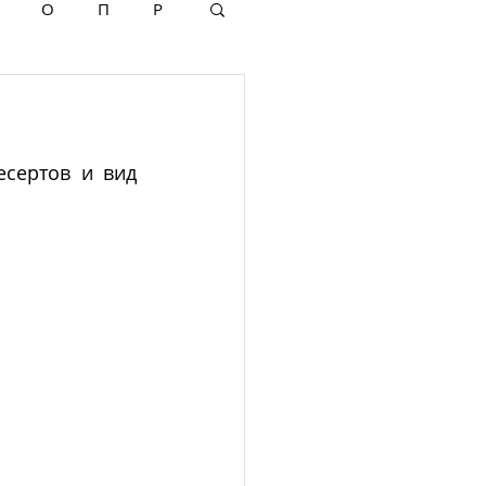
О
П
Р
сертов и вид 