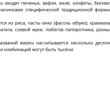
си
 входят печенье, вафли, желе, конфеты, бискви
начинками специфической традиционной формы 
ся из риса, пасты 
анко
 (фасоль 
адзуко
), крахмала
батата, соевой муки, побегов папоротника, разны
азваний 
вагаси
 насчитывается несколько десятко
и комбинаций могут быть тысячи.