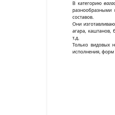
В категорию 
вага
разнообразными 
составов. 
Они изготавливают
агара, каштанов, 
т.д.
Только видовых н
исполнения, форм 