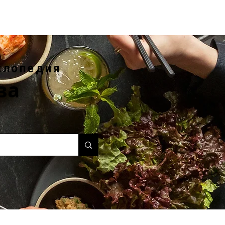
клопедия
ва