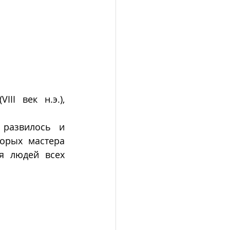
I век н.э.), 
 развилось и 
орых мастера 
я людей всех 