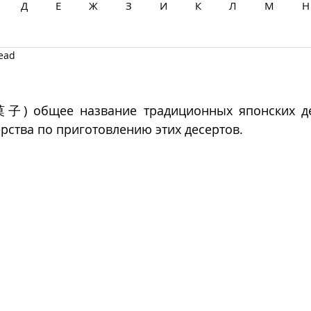
Д
Е
Ж
З
И
К
Л
М
Н
read
Ц
Ч
Ш
Щ
Ы
Э
Ю
Я
菓子) общее название традиционных японских де
рства по приготовлению этих десертов. 