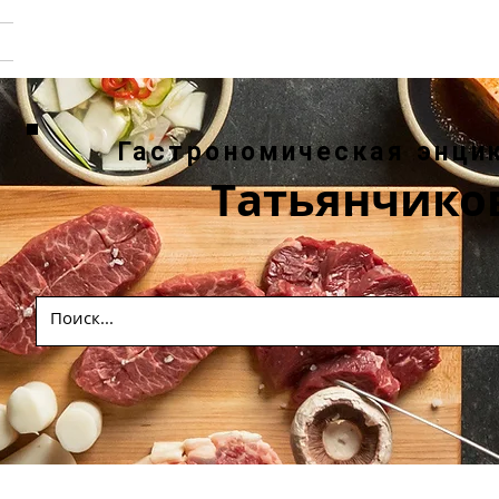
Гастрономическая энци
Татьянчико