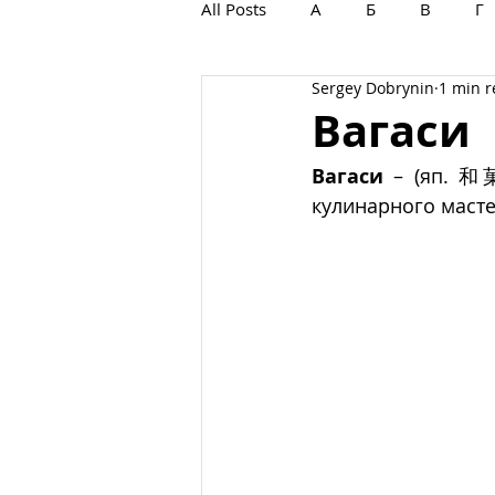
All Posts
А
Б
В
Г
Sergey Dobrynin
1 min 
С
Т
У
Ф
Х
Вагаси
Вагаси
 – (яп. 和
кулинарного масте