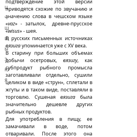
подтверждение этой версии 
Ц
приводятся схожие по звучанию и 
значению слова в чешском языке 
Ч
«
vaz
» - затылок,  древне-прусское 
Ш
«
wisus
» - шея. 
В русских письменных источниках 
Щ
вязига
 упоминается уже с XV века. 
Ы
В старину при больших объемах 
Э
добычи осетровых, 
вязигу
, как 
субпродукт рыбного промысла 
Ю
заготавливали отдельно, сушили 
Я
целиком в виде «струн», сплетали в 
жгуты и в таком виде, поставляли в 
торговлю. Сушеная 
вязига
 была 
значительно дешевле других 
рыбных продуктов. 
Для употребления в пищу, ее 
замачивали в воде, потом 
отваривали. После этого она 