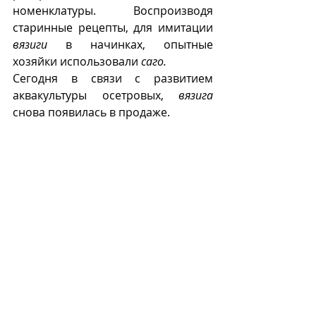
номенклатуры. Воспроизводя 
старинные рецепты, для имитации 
вязиги
 в начинках, опытные 
хозяйки использовали 
саго.
Сегодня в связи с развитием 
аквакультуры осетровых, 
вязига
снова появилась в продаже. 
Вязига в вакуумной упаковке 
(осетрина.рус).
Ее можно приобрести в 