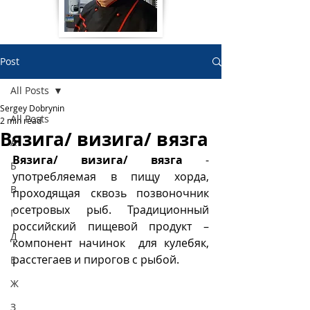
Post
All Posts
Sergey Dobrynin
All Posts
2 min read
Вязига/ визига/ вязга
А
Вязига/ визига/ вязга
 -  
Б
употребляемая в пищу хорда, 
В
проходящая сквозь позвоночник 
осетровых рыб. Традиционный 
Г
российский пищевой продукт – 
Д
компонент начинок  для кулебяк, 
расстегаев и пирогов с рыбой.
Е
Ж
З