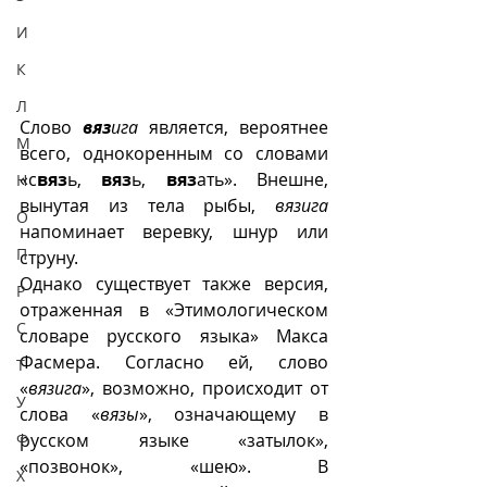
И
К
Л
Слово 
вяз
ига
 является, вероятнее 
М
всего, однокоренным со словами 
«с
вяз
ь, 
вяз
ь, 
вяз
ать». Внешне, 
Н
вынутая из тела рыбы, 
вязига
О
напоминает веревку, шнур или 
П
струну. 
Однако существует также версия, 
Р
отраженная в «Этимологическом 
С
словаре русского языка» Макса 
Фасмера. Согласно ей, слово 
Т
«
вязига
», возможно, происходит от 
У
слова «
вязы
», означающему в 
русском языке «затылок», 
Ф
«позвонок», «шею». В 
Х