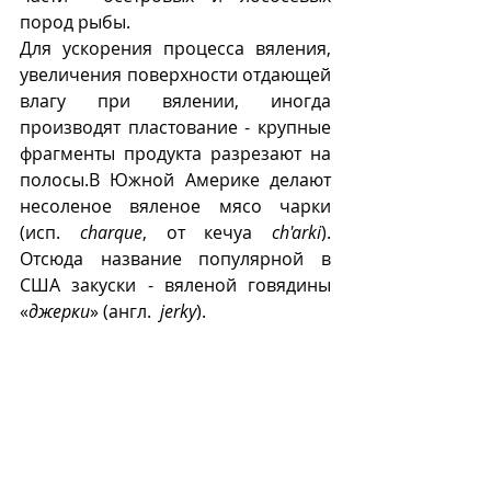
пород рыбы. 
Для ускорения процесса вяления, 
увеличения поверхности отдающей 
влагу при вялении, иногда 
производят пластование - крупные 
фрагменты продукта разрезают на 
полосы.В Южной Америке делают 
несоленое вяленое мясо чарки 
(исп. 
charque
, от кечуа 
ch'arki
). 
Отсюда название популярной в 
США закуски - вяленой говядины 
«
джерки
» (англ.  
jerky
).