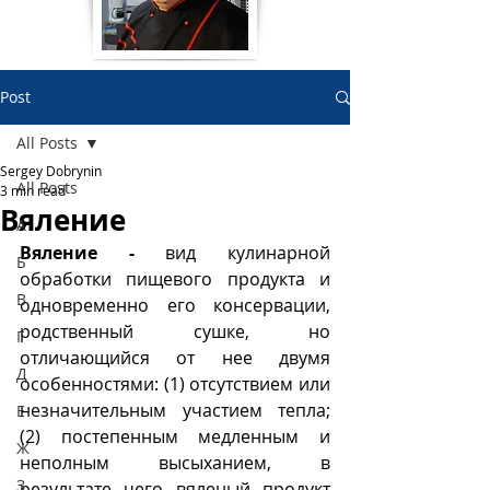
Post
All Posts
Sergey Dobrynin
All Posts
3 min read
Вяление
А
Вяление - 
вид кулинарной 
Б
обработки пищевого продукта и 
В
одновременно его консервации, 
родственный сушке, но 
Г
отличающийся от нее двумя 
Д
особенностями: (1) отсутствием или 
незначительным участием тепла; 
Е
(2) постепенным медленным и 
Ж
неполным высыханием, в 
З
результате чего вяленый продукт 