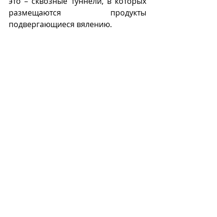
это – сквозные туннели, в которых 
размещаются продукты 
подвергающиеся вялению. 
В домашних условиях – 
специальные ящики со стенками из 
плотных сеток, обеспечивающих 
свободную циркуляцию воздуха, но 
предотвращающих проникновение 
насекомых.