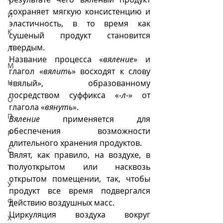
сохраняет мягкую консистенцию и 
И
эластичность, в то время как 
К
сушеный продукт становится 
твердым.
Л
Название процесса «
вяление
» и 
М
глагол «
вялить
» восходят к слову 
Н
«вялый», образованному 
посредством суффикса «-
л
-» от 
О
глагола «
вянуть
».
П
Вяление
 применяется для 
обеспечения возможности 
Р
длительного хранения продуктов.
С
Вялят, как правило, на воздухе, в 
полуоткрытом или насквозь 
Т
открытом помещении, так, чтобы 
У
продукт все время подвергался 
Ф
действию воздушных масс.
Циркуляция воздуха вокруг 
Х