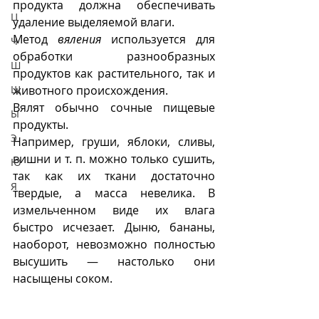
продукта должна обеспечивать 
Ц
удаление выделяемой влаги. 
Метод 
вяления 
используется для 
Ч
обработки разнообразных 
Ш
продуктов как растительного, так и 
Щ
животного происхождения.
Вялят обычно сочные пищевые 
Ы
продукты. 
Э
Например, груши, яблоки, сливы, 
вишни и т. п. можно только сушить, 
Ю
так как их ткани достаточно 
Я
твердые, а масса невелика. В 
измельченном виде их влага 
быстро исчезает. Дыню, бананы, 
наоборот, невозможно полностью 
высушить — настолько они 
насыщены соком.